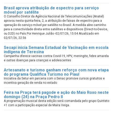
Brasil aprova atribuição de espectro para serviço
móvel por satélite
O Conselho Diretor da Agência Nacional de Telecomunicações (Anatel)
aprovou nesta quinta-feira, 2, a atribuição de faixas de espectro para a
operação do serviço móvel por satélite no Brasil. A medida abre caminho
para a conectividade direta entre satélites e dispositivos (Direct-to-Device,
ou D2D) no País.Por Henrique Julião -02/07/26, 15:04 Atualizado em
02/07/26, 22:56
Sesapi inicia Semana Estadual de Vacinação em escola
indígena de Teresina
Campanha oferece vacinas contra Covid-19, HPV, meningite, febre amarela
e outras doenças para crianças e adolescentes
Artesanato e turismo ganham reforço com nova etapa
do programa Qualifica Turismo no Piauí
Iniciativa da Setur em parceria com o Senac promove cursos gratuitos e
incentiva geração de renda no estado
Feira na Praça terá pagode e ação do Maio Roxo neste
domingo (24) na Praça Pedro II
A programação musical desta edição será comandada pelo grupo Quinteto
+1 com a participação especial de Maira Veiga.