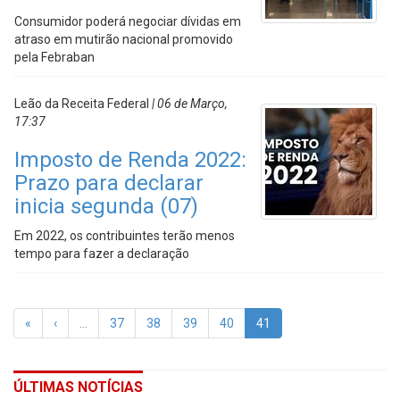
Consumidor poderá negociar dívidas em
atraso em mutirão nacional promovido
pela Febraban
Leão da Receita Federal
| 06 de Março,
17:37
Imposto de Renda 2022:
Prazo para declarar
inicia segunda (07)
Em 2022, os contribuintes terão menos
tempo para fazer a declaração
«
‹
…
37
38
39
40
41
ÚLTIMAS NOTÍCIAS