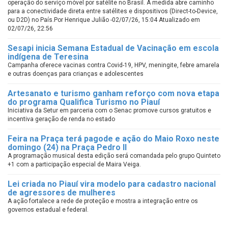
operação do serviço móvel por satélite no Brasil. A medida abre caminho
para a conectividade direta entre satélites e dispositivos (Direct-to-Device,
ou D2D) no País.Por Henrique Julião -02/07/26, 15:04 Atualizado em
02/07/26, 22:56
Sesapi inicia Semana Estadual de Vacinação em escola
indígena de Teresina
Campanha oferece vacinas contra Covid-19, HPV, meningite, febre amarela
e outras doenças para crianças e adolescentes
Artesanato e turismo ganham reforço com nova etapa
do programa Qualifica Turismo no Piauí
Iniciativa da Setur em parceria com o Senac promove cursos gratuitos e
incentiva geração de renda no estado
Feira na Praça terá pagode e ação do Maio Roxo neste
domingo (24) na Praça Pedro II
A programação musical desta edição será comandada pelo grupo Quinteto
+1 com a participação especial de Maira Veiga.
Lei criada no Piauí vira modelo para cadastro nacional
de agressores de mulheres
A ação fortalece a rede de proteção e mostra a integração entre os
governos estadual e federal.