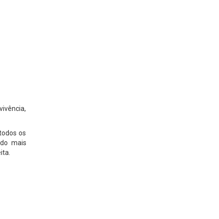
vivência,
 todos os
ndo mais
ita.