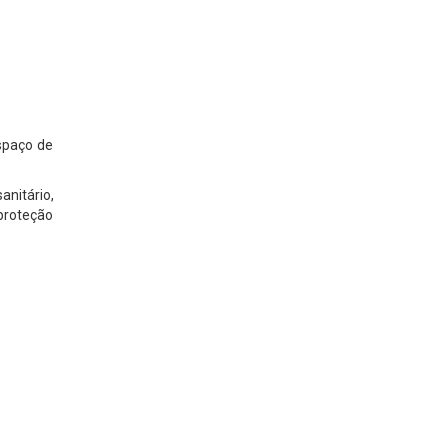
espaço de
nitário,
 proteção