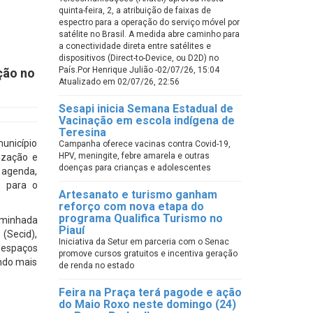
quinta-feira, 2, a atribuição de faixas de
espectro para a operação do serviço móvel por
satélite no Brasil. A medida abre caminho para
a conectividade direta entre satélites e
dispositivos (Direct-to-Device, ou D2D) no
País.Por Henrique Julião -02/07/26, 15:04
ção no
Atualizado em 02/07/26, 22:56
Sesapi inicia Semana Estadual de
Vacinação em escola indígena de
Teresina
unicípio
Campanha oferece vacinas contra Covid-19,
HPV, meningite, febre amarela e outras
ização e
doenças para crianças e adolescentes
a agenda,
s para o
Artesanato e turismo ganham
reforço com nova etapa do
programa Qualifica Turismo no
aminhada
Piauí
(Secid),
Iniciativa da Setur em parceria com o Senac
s espaços
promove cursos gratuitos e incentiva geração
endo mais
de renda no estado
Feira na Praça terá pagode e ação
do Maio Roxo neste domingo (24)