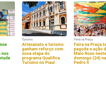
Turismo
Feira na Praça
ense
Artesanato e turismo
Feira na Praça t
ganham reforço com
pagode e ação 
a nos
nova etapa do
Maio Roxo nest
ntude
programa Qualifica
domingo (24) na
Turismo no Piauí
Pedro II