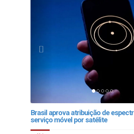
Brasil aprova atribuição de espect
serviço móvel por satélite