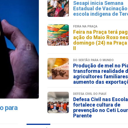
Sesapi inicia Semana
Estadual de Vacinaçã
escola indígena de Ter
FEIRA NA PRAÇA
Feira na Praça terá pa
ação do Maio Roxo nes
domingo (24) na Praça
II
DO SERTÃO PARA O MUNDO
Produção de mel no Pi
transforma realidade 
agricultores familiare
aumento das exportaç
DEFESA CIVIL DO PIAUÍ
Defesa Civil nas Escol
fortalece cultura de
ro para
prevenção no Ceti Lour
Parente