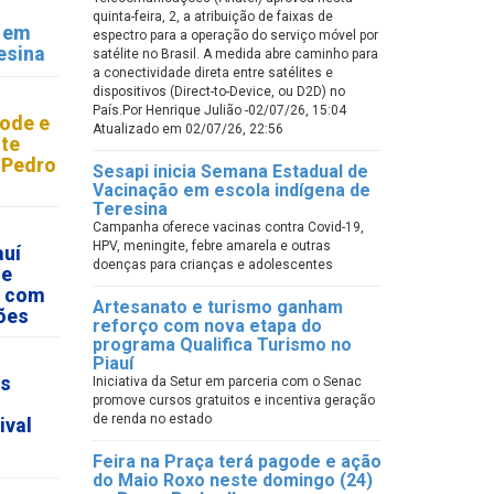
quinta-feira, 2, a atribuição de faixas de
o em
espectro para a operação do serviço móvel por
esina
satélite no Brasil. A medida abre caminho para
a conectividade direta entre satélites e
dispositivos (Direct-to-Device, ou D2D) no
País.Por Henrique Julião -02/07/26, 15:04
gode e
Atualizado em 02/07/26, 22:56
te
 Pedro
Sesapi inicia Semana Estadual de
Vacinação em escola indígena de
Teresina
Campanha oferece vacinas contra Covid-19,
HPV, meningite, febre amarela e outras
auí
doenças para crianças e adolescentes
de
s com
Artesanato e turismo ganham
ões
reforço com nova etapa do
programa Qualifica Turismo no
Piauí
as
Iniciativa da Setur em parceria com o Senac
promove cursos gratuitos e incentiva geração
de renda no estado
ival
Feira na Praça terá pagode e ação
do Maio Roxo neste domingo (24)