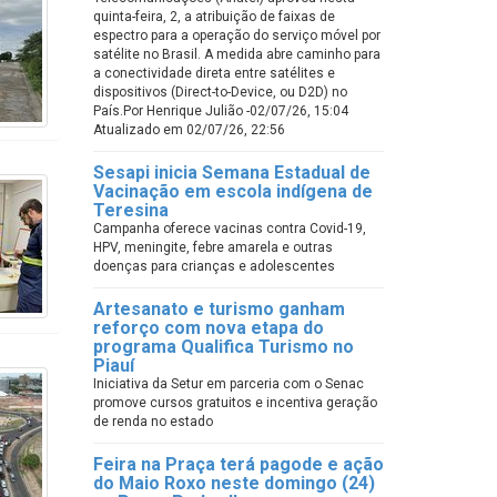
quinta-feira, 2, a atribuição de faixas de
espectro para a operação do serviço móvel por
satélite no Brasil. A medida abre caminho para
a conectividade direta entre satélites e
dispositivos (Direct-to-Device, ou D2D) no
País.Por Henrique Julião -02/07/26, 15:04
Atualizado em 02/07/26, 22:56
Sesapi inicia Semana Estadual de
Vacinação em escola indígena de
Teresina
Campanha oferece vacinas contra Covid-19,
HPV, meningite, febre amarela e outras
doenças para crianças e adolescentes
Artesanato e turismo ganham
reforço com nova etapa do
programa Qualifica Turismo no
Piauí
Iniciativa da Setur em parceria com o Senac
promove cursos gratuitos e incentiva geração
de renda no estado
Feira na Praça terá pagode e ação
do Maio Roxo neste domingo (24)