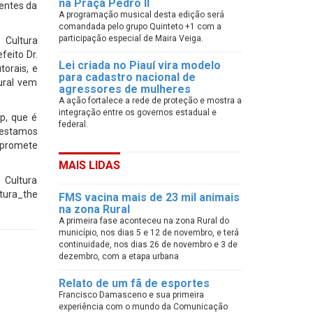
na Praça Pedro II
rentes da
A programação musical desta edição será
comandada pelo grupo Quinteto +1 com a
participação especial de Maira Veiga.
 Cultura
feito Dr.
Lei criada no Piauí vira modelo
torais, e
para cadastro nacional de
ural vem
agressores de mulheres
A ação fortalece a rede de proteção e mostra a
integração entre os governos estadual e
op, que é
federal.
 estamos
 promete
MAIS LIDAS
 Cultura
tura_the
FMS vacina mais de 23 mil animais
na zona Rural
A primeira fase aconteceu na zona Rural do
município, nos dias 5 e 12 de novembro, e terá
continuidade, nos dias 26 de novembro e 3 de
dezembro, com a etapa urbana
Relato de um fã de esportes
Francisco Damasceno e sua primeira
experiência com o mundo da Comunicação