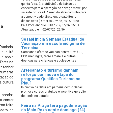
quinta-feira, 2, a atribuição de faixas de
espectro para a operação do serviço móvel por
satélite no Brasil. A medida abre caminho para
a conectividade direta entre satélites e
dispositivos (Direct-to-Device, ou D2D) no
País.Por Henrique Julião -02/07/26, 15:04
de
Atualizado em 02/07/26, 22:56
Sesapi inicia Semana Estadual de
Vacinação em escola indígena de
Estaiada,
Teresina
 que irá
Campanha oferece vacinas contra Covid-19,
HPV, meningite, febre amarela e outras
e e apoio
doenças para crianças e adolescentes
 Teresina
onsenhor
Artesanato e turismo ganham
inúmeras
reforço com nova etapa do
ntação do
programa Qualifica Turismo no
a cultura
Piauí
Iniciativa da Setur em parceria com o Senac
promove cursos gratuitos e incentiva geração
s bandas
de renda no estado
o cantor
uma feira
Feira na Praça terá pagode e ação
do Maio Roxo neste domingo (24)
posto de