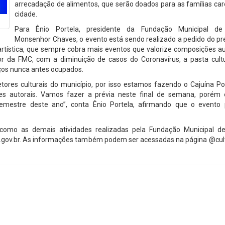
arrecadação de alimentos, que serão doados para as famílias ca
cidade.
Para Ênio Portela, presidente da Fundação Municipal de
Monsenhor Chaves, o evento está sendo realizado a pedido do pre
rtística, que sempre cobra mais eventos que valorize composições au
tor da FMC, com a diminuição de casos do Coronavírus, a pasta cult
ços nunca antes ocupados.
etores culturais do município, por isso estamos fazendo o Cajuína P
es autorais. Vamos fazer a prévia neste final de semana, porém
emestre deste ano”, conta Ênio Portela, afirmando que o evento
omo as demais atividades realizadas pela Fundação Municipal de
pi.gov.br. As informações também podem ser acessadas na página @cul