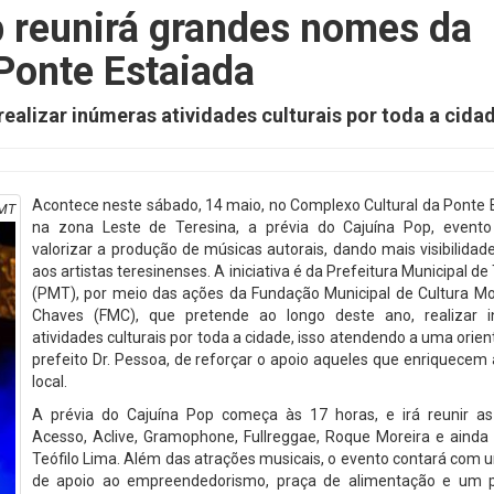
p reunirá grandes nomes da
Ponte Estaiada
realizar inúmeras atividades culturais por toda a cida
Acontece neste sábado, 14 maio, no Complexo Cultural da Ponte 
MT
na zona Leste de Teresina, a prévia do Cajuína Pop, evento
valorizar a produção de músicas autorais, dando mais visibilidad
aos artistas teresinenses. A iniciativa é da Prefeitura Municipal de
(PMT), por meio das ações da Fundação Municipal de Cultura M
Chaves (FMC), que pretende ao longo deste ano, realizar 
atividades culturais por toda a cidade, isso atendendo a uma orie
prefeito Dr. Pessoa, de reforçar o apoio aqueles que enriquecem 
local.
A prévia do Cajuína Pop começa às 17 horas, e irá reunir a
Acesso, Aclive, Gramophone, Fullreggae, Roque Moreira e ainda 
Teófilo Lima. Além das atrações musicais, o evento contará com 
de apoio ao empreendedorismo, praça de alimentação e um 