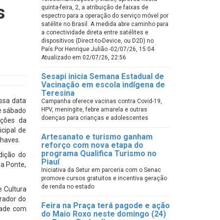
s
quinta-feira, 2, a atribuição de faixas de
espectro para a operação do serviço móvel por
satélite no Brasil. A medida abre caminho para
a conectividade direta entre satélites e
dispositivos (Direct-to-Device, ou D2D) no
País.Por Henrique Julião -02/07/26, 15:04
Atualizado em 02/07/26, 22:56
Sesapi inicia Semana Estadual de
Vacinação em escola indígena de
Teresina
ssa data
Campanha oferece vacinas contra Covid-19,
HPV, meningite, febre amarela e outras
 e sábado
doenças para crianças e adolescentes
ações da
cipal de
Artesanato e turismo ganham
Chaves.
reforço com nova etapa do
programa Qualifica Turismo no
dição do
Piauí
na Ponte,
Iniciativa da Setur em parceria com o Senac
promove cursos gratuitos e incentiva geração
de renda no estado
e Cultura
rador do
Feira na Praça terá pagode e ação
idade com
do Maio Roxo neste domingo (24)