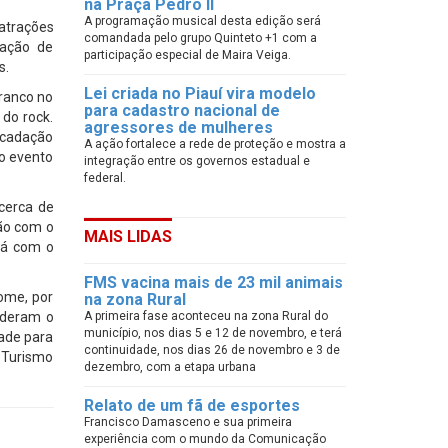
na Praça Pedro II
A programação musical desta edição será
atrações
comandada pelo grupo Quinteto +1 com a
dação de
participação especial de Maira Veiga.
s.
Lei criada no Piauí vira modelo
ranco no
para cadastro nacional de
 do rock.
agressores de mulheres
ecadação
A ação fortalece a rede de proteção e mostra a
 o evento
integração entre os governos estadual e
federal.
 cerca de
ião com o
MAIS LIDAS
rá com o
FMS vacina mais de 23 mil animais
ome, por
na zona Rural
enderam o
A primeira fase aconteceu na zona Rural do
município, nos dias 5 e 12 de novembro, e terá
dade para
continuidade, nos dias 26 de novembro e 3 de
e Turismo
dezembro, com a etapa urbana
Relato de um fã de esportes
Francisco Damasceno e sua primeira
experiência com o mundo da Comunicação