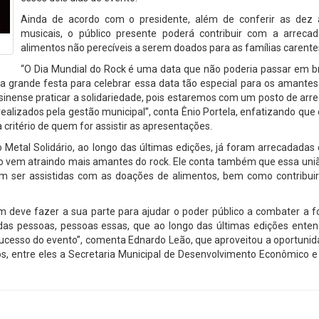
Ainda de acordo com o presidente, além de conferir as dez 
musicais, o público presente poderá contribuir com a arreca
alimentos não perecíveis a serem doados para as famílias carente
“O Dia Mundial do Rock é uma data que não poderia passar em b
sa grande festa para celebrar essa data tão especial para os amantes
inense praticar a solidariedade, pois estaremos com um posto de arr
alizados pela gestão municipal”, conta Ênio Portela, enfatizando que
 critério de quem for assistir as apresentações.
Metal Solidário, ao longo das últimas edições, já foram arrecadadas
nto vem atraindo mais amantes do rock. Ele conta também que essa un
am ser assistidas com as doações de alimentos, bem como contribui
deve fazer a sua parte para ajudar o poder público a combater a f
de das pessoas, pessoas essas, que ao longo das últimas edições ent
sucesso do evento”, comenta Ednardo Leão, que aproveitou a oportuni
os, entre eles a Secretaria Municipal de Desenvolvimento Econômico 