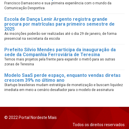
Francisco Damasceno e sua primeira experiência com o mundo da
Comunicação Desportiva
Escola de Dança Lenir Argento registra grande
procura por matrículas para primeiro semestre de
2025
As inscrições poderão ser realizadas até o dia 29 de janeiro, de forma
presencial na secretaria da escola
Prefeito Silvio Mendes participa da inauguração da
sede da Companhia Ferroviária de Teresina
Temos mais projetos pela frente para expandir o metrô para as outras
zonas de Teresina
Modelo SaaS perde espaço, enquanto vendas diretas
crescem 39% no último ano
Startups brasileiras mudam estratégia de monetização e buscam liquidez
imediata em meio a cenário desafiador para o modelo de assinatura
© 2022 Portal Nordeste Mais
Todos os direitos reservados