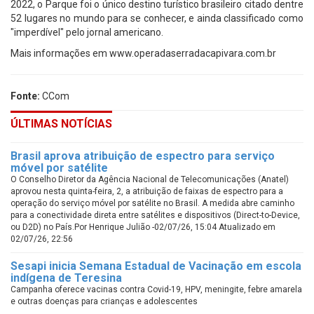
2022, o Parque foi o único destino turístico brasileiro citado dentre
52 lugares no mundo para se conhecer, e ainda classificado como
"imperdível" pelo jornal americano.
Mais informações em www.operadaserradacapivara.com.br
Fonte:
CCom
ÚLTIMAS NOTÍCIAS
Brasil aprova atribuição de espectro para serviço
móvel por satélite
O Conselho Diretor da Agência Nacional de Telecomunicações (Anatel)
aprovou nesta quinta-feira, 2, a atribuição de faixas de espectro para a
operação do serviço móvel por satélite no Brasil. A medida abre caminho
para a conectividade direta entre satélites e dispositivos (Direct-to-Device,
ou D2D) no País.Por Henrique Julião -02/07/26, 15:04 Atualizado em
02/07/26, 22:56
Sesapi inicia Semana Estadual de Vacinação em escola
indígena de Teresina
Campanha oferece vacinas contra Covid-19, HPV, meningite, febre amarela
e outras doenças para crianças e adolescentes