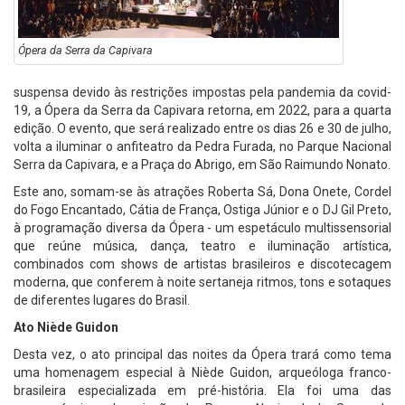
Ópera da Serra da Capivara
suspensa devido às restrições impostas pela pandemia da covid-
19, a Ópera da Serra da Capivara retorna, em 2022, para a quarta
edição. O evento, que será realizado entre os dias 26 e 30 de julho,
volta a iluminar o anfiteatro da Pedra Furada, no Parque Nacional
Serra da Capivara, e a Praça do Abrigo, em São Raimundo Nonato.
Este ano, somam-se às atrações Roberta Sá, Dona Onete, Cordel
do Fogo Encantado, Cátia de França, Ostiga Júnior e o DJ Gil Preto,
à programação diversa da Ópera - um espetáculo multissensorial
que reúne música, dança, teatro e iluminação artística,
combinados com shows de artistas brasileiros e discotecagem
moderna, que conferem à noite sertaneja ritmos, tons e sotaques
de diferentes lugares do Brasil.
Ato Niède Guidon
Desta vez, o ato principal das noites da Ópera trará como tema
uma homenagem especial à Niède Guidon, arqueóloga franco-
brasileira especializada em pré-história. Ela foi uma das