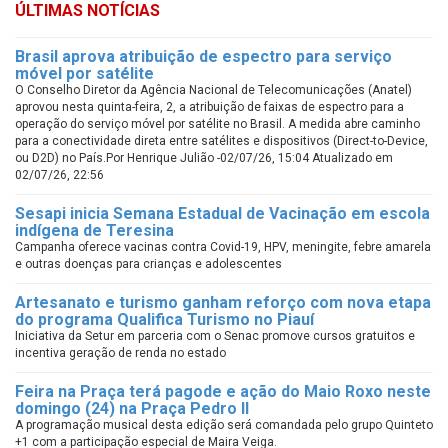
ÚLTIMAS NOTÍCIAS
Brasil aprova atribuição de espectro para serviço
móvel por satélite
O Conselho Diretor da Agência Nacional de Telecomunicações (Anatel)
aprovou nesta quinta-feira, 2, a atribuição de faixas de espectro para a
operação do serviço móvel por satélite no Brasil. A medida abre caminho
para a conectividade direta entre satélites e dispositivos (Direct-to-Device,
ou D2D) no País.Por Henrique Julião -02/07/26, 15:04 Atualizado em
02/07/26, 22:56
Sesapi inicia Semana Estadual de Vacinação em escola
indígena de Teresina
Campanha oferece vacinas contra Covid-19, HPV, meningite, febre amarela
e outras doenças para crianças e adolescentes
Artesanato e turismo ganham reforço com nova etapa
do programa Qualifica Turismo no Piauí
Iniciativa da Setur em parceria com o Senac promove cursos gratuitos e
incentiva geração de renda no estado
Feira na Praça terá pagode e ação do Maio Roxo neste
domingo (24) na Praça Pedro II
A programação musical desta edição será comandada pelo grupo Quinteto
+1 com a participação especial de Maira Veiga.