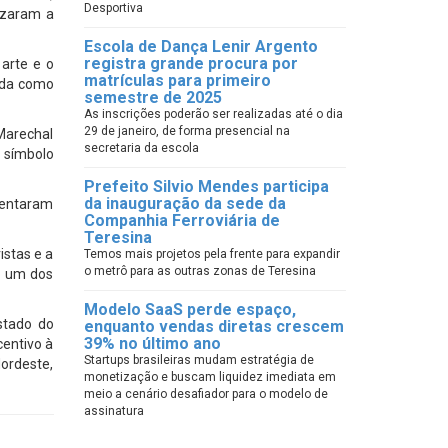
Desportiva
rizaram a
Escola de Dança Lenir Argento
registra grande procura por
 arte e o
matrículas para primeiro
lida como
semestre de 2025
As inscrições poderão ser realizadas até o dia
29 de janeiro, de forma presencial na
 Marechal
secretaria da escola
, símbolo
Prefeito Silvio Mendes participa
da inauguração da sede da
imentaram
Companhia Ferroviária de
Teresina
stas e a
Temos mais projetos pela frente para expandir
o metrô para as outras zonas de Teresina
o um dos
Modelo SaaS perde espaço,
stado do
enquanto vendas diretas crescem
39% no último ano
centivo à
Startups brasileiras mudam estratégia de
ordeste,
monetização e buscam liquidez imediata em
meio a cenário desafiador para o modelo de
assinatura