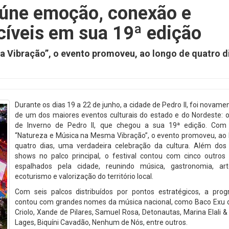
reúne emoção, conexão e
cíveis em sua 19ª edição
Vibração”, o evento promoveu, ao longo de quatro d
Durante os dias 19 a 22 de junho, a cidade de Pedro II, foi novame
de um dos maiores eventos culturais do estado e do Nordeste: o
de Inverno de Pedro II, que chegou a sua 19ª edição. Co
“Natureza e Música na Mesma Vibração”, o evento promoveu, ao 
quatro dias, uma verdadeira celebração da cultura. Além dos
shows no palco principal, o festival contou com cinco outros
espalhados pela cidade, reunindo música, gastronomia, art
ecoturismo e valorização do território local.
Com seis palcos distribuídos por pontos estratégicos, a pro
contou com grandes nomes da música nacional, como Baco Exu d
Criolo, Xande de Pilares, Samuel Rosa, Detonautas, Marina Elali 
Lages, Biquíni Cavadão, Nenhum de Nós, entre outros.