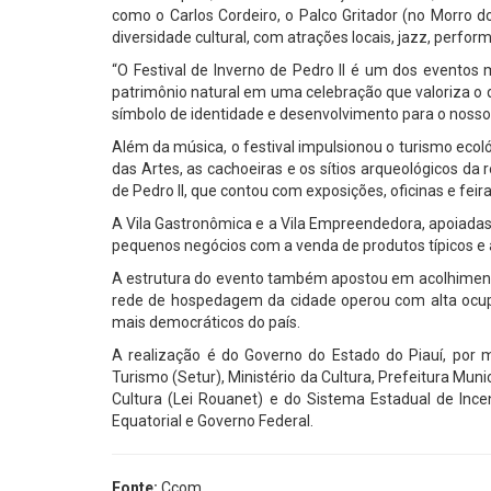
como o Carlos Cordeiro, o Palco Gritador (no Morro d
diversidade cultural, com atrações locais, jazz, perfo
“O Festival de Inverno de Pedro II é um dos eventos 
patrimônio natural em uma celebração que valoriza o q
símbolo de identidade e desenvolvimento para o nosso
Além da música, o festival impulsionou o turismo ecol
das Artes, as cachoeiras e os sítios arqueológicos da
de Pedro II, que contou com exposições, oficinas e fei
A Vila Gastronômica e a Vila Empreendedora, apoiada
pequenos negócios com a venda de produtos típicos e 
A estrutura do evento também apostou em acolhimento
rede de hospedagem da cidade operou com alta ocupa
mais democráticos do país.
A realização é do Governo do Estado do Piauí, por m
Turismo (Setur), Ministério da Cultura, Prefeitura Muni
Cultura (Lei Rouanet) e do Sistema Estadual de Ince
Equatorial e Governo Federal.
Fonte:
Ccom