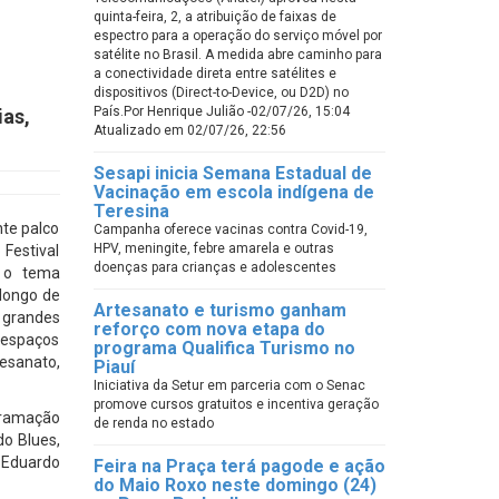
quinta-feira, 2, a atribuição de faixas de
espectro para a operação do serviço móvel por
satélite no Brasil. A medida abre caminho para
a conectividade direta entre satélites e
dispositivos (Direct-to-Device, ou D2D) no
País.Por Henrique Julião -02/07/26, 15:04
ias,
Atualizado em 02/07/26, 22:56
Sesapi inicia Semana Estadual de
Vacinação em escola indígena de
Teresina
nte palco
Campanha oferece vacinas contra Covid-19,
HPV, meningite, febre amarela e outras
 Festival
doenças para crianças e adolescentes
m o tema
longo de
Artesanato e turismo ganham
 grandes
reforço com nova etapa do
 espaços
programa Qualifica Turismo no
esanato,
Piauí
Iniciativa da Setur em parceria com o Senac
promove cursos gratuitos e incentiva geração
gramação
de renda no estado
o Blues,
& Eduardo
Feira na Praça terá pagode e ação
do Maio Roxo neste domingo (24)