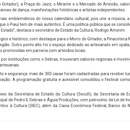
o Gritador), a Praça do Jazz, o Mirante e o Mercado do Artesão, valo
rmances de dança, manifestações folclóricas e artistas independentes.
mais emblemáticos do nosso calendário cultural, pois une a música, a
ue o Piauí tem de mais autêntico. É uma política pública que se conso
 Estado”, destaca o secretário de Estado da Cultura, Rodrigo Amorim.
ógico e histórico, com destaque para o Morro do Gritador, a Pinacoteca
 região. Outro ponto alto foi o espaço dedicado ao artesanato em opala
ras promovidas em parceria com artesãos locais.
s por instituições como o Sebrae, trouxeram sabores regionais e mov
artesanais.
 e segurança: mais de 300 casas foram cadastradas para receber turi
ção. A programação gratuita e acessível consolidou o festival com
eio da Secretaria de Estado da Cultura (Secult), da Secretaria de E
cipal de Pedro II, Sebrae e Águia Produções, com patrocínio da Lei de In
ntivo à Cultura (SIEC), além da Caixa Econômica Federal, Banco do N