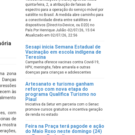
quinta-feira, 2, a atribuição de faixas de
espectro para a operação do serviço móvel por
satélite no Brasil. A medida abre caminho para
a conectividade direta entre satélites e
dispositivos (Direct-to-Device, ou D2D) no
País.Por Henrique Julião -02/07/26, 15:04
Atualizado em 02/07/26, 22:56
mória
Sesapi inicia Semana Estadual de
Vacinação em escola indígena de
Teresina
Campanha oferece vacinas contra Covid-19,
HPV, meningite, febre amarela e outras
doenças para crianças e adolescentes
 na zona
— Danças
Artesanato e turismo ganham
pressões
reforço com nova etapa do
tecem às
programa Qualifica Turismo no
alimento
Piauí
Iniciativa da Setur em parceria com o Senac
promove cursos gratuitos e incentiva geração
ves, com
de renda no estado
icinas de
ma mostra
Feira na Praça terá pagode e ação
gerações,
do Maio Roxo neste domingo (24)