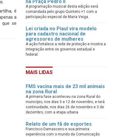
na Praça Pedro II
s.
A programação musical desta edição será
tilha, é
comandada pelo grupo Quinteto +1 com a
 apenas a
participação especial de Maira Veiga.
s que se
Lei criada no Piauí vira modelo
para cadastro nacional de
agressores de mulheres
A ação fortalece a rede de proteção e mostra a
integração entre os governos estadual e
federal.
MAIS LIDAS
FMS vacina mais de 23 mil animais
na zona Rural
A primeira fase aconteceu na zona Rural do
município, nos dias 5 e 12 de novembro, e terá
continuidade, nos dias 26 de novembro e 3 de
dezembro, com a etapa urbana
Relato de um fã de esportes
Francisco Damasceno e sua primeira
experiência com o mundo da Comunicação