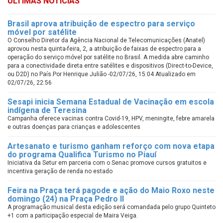
ÚLTIMAS NOTÍCIAS
Brasil aprova atribuição de espectro para serviço
móvel por satélite
O Conselho Diretor da Agência Nacional de Telecomunicações (Anatel)
aprovou nesta quinta-feira, 2, a atribuição de faixas de espectro para a
operação do serviço móvel por satélite no Brasil. A medida abre caminho
para a conectividade direta entre satélites e dispositivos (Direct-to-Device,
ou D2D) no País.Por Henrique Julião -02/07/26, 15:04 Atualizado em
02/07/26, 22:56
Sesapi inicia Semana Estadual de Vacinação em escola
indígena de Teresina
Campanha oferece vacinas contra Covid-19, HPV, meningite, febre amarela
e outras doenças para crianças e adolescentes
Artesanato e turismo ganham reforço com nova etapa
do programa Qualifica Turismo no Piauí
Iniciativa da Setur em parceria com o Senac promove cursos gratuitos e
incentiva geração de renda no estado
Feira na Praça terá pagode e ação do Maio Roxo neste
domingo (24) na Praça Pedro II
A programação musical desta edição será comandada pelo grupo Quinteto
+1 com a participação especial de Maira Veiga.