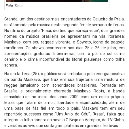
Foto: Setur
Grande, um dos destinos mais encantadores de Cajueiro da Praia,
será tomada pela música neste segundo fim de semana de férias.
No ritmo do projeto “Piauí, destino que abraça você”, dois grandes
nomes da música brasileira se apresentam na vila litorânea:
Maskavo, com seu reggae vibrante, e Soweto, ícone do pagode
romântico. Os shows acontecem nos dias 25 e 26 de julho, em
apresentações gratuitas à beira-mar, com o pôr do sol como
cenário e o clima inconfundível do litoral piauiense como trilha
sonora.
Na sexta-feira (25), o público será embalado pela energia positiva
da banda Maskavo, que traz em sua trajetória uma mistura de
reggae jamaicano com sonoridades brasileiras. Formada em
Brasília e originalmente chamada Maskavo Roots, a banda
consolidou-se no início dos anos 2000 com um estilo próprio,
letras que falam de amor, liberdade e espiritualidade, além de
uma base de fãs fiel em todo o país. Maskavo tem em seu
repertório sucessos como “Um Anjo do Céu”, “Asas”, faixa que
integrou a trilha sonora da novela O Beijo do Vampiro, da TV Globo,
e versões ao vivo que contagiam plateias em grandes festivais.