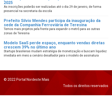
2025
As inscrições poderão ser realizadas até o dia 29 de janeiro, de forma
presencial na secretaria da escola
Prefeito Silvio Mendes participa da inauguração da
sede da Companhia Ferroviária de Teresina
Temos mais projetos pela frente para expandir o metrô para as outras
zonas de Teresina
Modelo SaaS perde espaço, enquanto vendas diretas
crescem 39% no último ano
Startups brasileiras mudam estratégia de monetização e buscam liquidez
imediata em meio a cenário desafiador para o modelo de assinatura
© 2022 Portal Nordeste Mais
Todos os direitos reservados