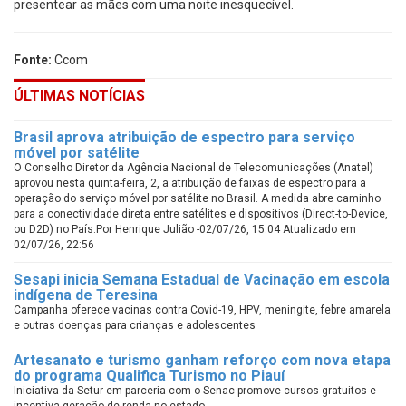
presentear as mães com uma noite inesquecível.
Fonte:
Ccom
ÚLTIMAS NOTÍCIAS
Brasil aprova atribuição de espectro para serviço
móvel por satélite
O Conselho Diretor da Agência Nacional de Telecomunicações (Anatel)
aprovou nesta quinta-feira, 2, a atribuição de faixas de espectro para a
operação do serviço móvel por satélite no Brasil. A medida abre caminho
para a conectividade direta entre satélites e dispositivos (Direct-to-Device,
ou D2D) no País.Por Henrique Julião -02/07/26, 15:04 Atualizado em
02/07/26, 22:56
Sesapi inicia Semana Estadual de Vacinação em escola
indígena de Teresina
Campanha oferece vacinas contra Covid-19, HPV, meningite, febre amarela
e outras doenças para crianças e adolescentes
Artesanato e turismo ganham reforço com nova etapa
do programa Qualifica Turismo no Piauí
Iniciativa da Setur em parceria com o Senac promove cursos gratuitos e
incentiva geração de renda no estado