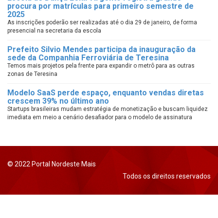
procura por matrículas para primeiro semestre de
2025
As inscrições poderão ser realizadas até o dia 29 de janeiro, de forma
presencial na secretaria da escola
Prefeito Silvio Mendes participa da inauguração da
sede da Companhia Ferroviária de Teresina
Temos mais projetos pela frente para expandir o metrô para as outras
zonas de Teresina
Modelo SaaS perde espaço, enquanto vendas diretas
crescem 39% no último ano
Startups brasileiras mudam estratégia de monetização e buscam liquidez
imediata em meio a cenário desafiador para o modelo de assinatura
© 2022 Portal Nordeste Mais
Todos os direitos reservados