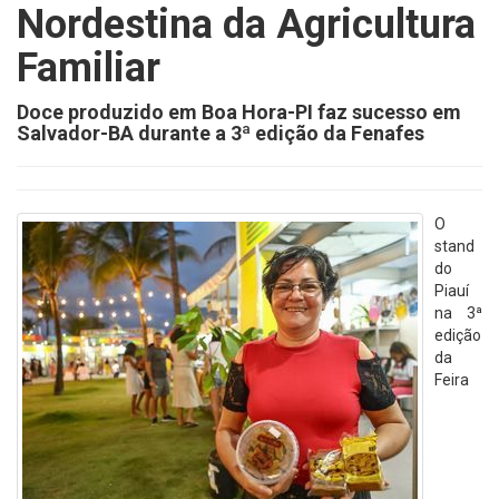
Nordestina da Agricultura
Familiar
Doce produzido em Boa Hora-PI faz sucesso em
Salvador-BA durante a 3ª edição da Fenafes
O
stand
do
Piauí
na 3ª
edição
da
Feira