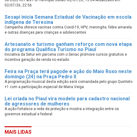
ou D2D) no País.Por Henrique Julião -02/07/26, 15:04 Atualizado em
02/07/26, 22:56
Sesapi inicia Semana Estadual de Vacinação em escola
indígena de Teresina
Campanha oferece vacinas contra Covid-19, HPV, meningite, febre amarela
e outras doenças para crianças e adolescentes
Artesanato e turismo ganham reforço com nova etapa
do programa Qualifica Turismo no Piauí
Iniciativa da Setur em parceria com o Senac promove cursos gratuitos e
incentiva geração de renda no estado
Feira na Praça terá pagode e ação do Maio Roxo neste
domingo (24) na Praça Pedro II
A programação musical desta edição será comandada pelo grupo Quinteto
+1 com a participação especial de Maira Veiga.
Lei criada no Piauí vira modelo para cadastro nacional
de agressores de mulheres
A ação fortalece a rede de proteção e mostra a integração entre os
governos estadual e federal.
MAIS LIDAS