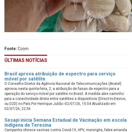
Fonte:
Ccom
ÚLTIMAS NOTÍCIAS
Brasil aprova atribuição de espectro para serviço
móvel por satélite
O Conselho Diretor da Agência Nacional de Telecomunicações (Anatel)
aprovou nesta quinta-feira, 2, a atribuição de faixas de espectro para a
operação do serviço móvel por satélite no Brasil. A medida abre caminho
para a conectividade direta entre satélites e dispositivos (Direct-to-Device,
ou D2D) no País.Por Henrique Julião -02/07/26, 15:04 Atualizado em
02/07/26, 22:56
Sesapi inicia Semana Estadual de Vacinação em escola
indígena de Teresina
Campanha oferece vacinas contra Covid-19, HPV, meningite, febre amarela