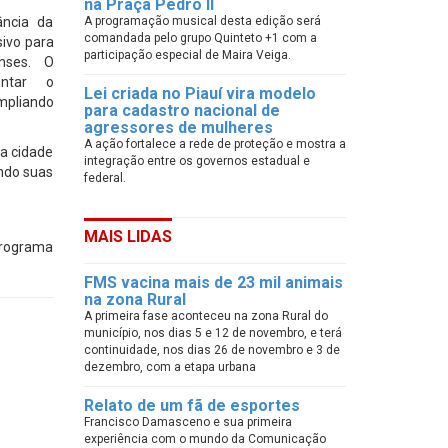
na Praça Pedro II
ância da
A programação musical desta edição será
comandada pelo grupo Quinteto +1 com a
sivo para
participação especial de Maira Veiga.
nses. O
entar o
Lei criada no Piauí vira modelo
mpliando
para cadastro nacional de
agressores de mulheres
A ação fortalece a rede de proteção e mostra a
 a cidade
integração entre os governos estadual e
ndo suas
federal.
MAIS LIDAS
Programa
FMS vacina mais de 23 mil animais
na zona Rural
A primeira fase aconteceu na zona Rural do
município, nos dias 5 e 12 de novembro, e terá
continuidade, nos dias 26 de novembro e 3 de
dezembro, com a etapa urbana
Relato de um fã de esportes
Francisco Damasceno e sua primeira
experiência com o mundo da Comunicação