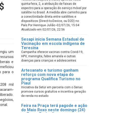
R$
quinta-feira, 2, a atribuição de faixas de
espectro para a operação do serviço móvel por
satélite no Brasil. A medida abre caminho para
a conectividade direta entre satélites e
dispositivos (Direct-to-Device, ou D2D) no
País.Por Henrique Julião -02/07/26, 15:04
Atualizado em 02/07/26, 22:56
Sesapi inicia Semana Estadual de
Vacinação em escola indígena de
Teresina
ingiu um
Campanha oferece vacinas contra Covid-19,
HPV, meningite, febre amarela e outras
 recursos
doenças para crianças e adolescentes
iberais e
neficiou
Artesanato e turismo ganham
o para o
reforço com nova etapa do
programa Qualifica Turismo no
Piauí
 208 mil
Iniciativa da Setur em parceria com o Senac
tacaram-
promove cursos gratuitos e incentiva geração
liberado.
de renda no estado
egócios,
onal.
Feira na Praça terá pagode e ação
do Maio Roxo neste domingo (24)