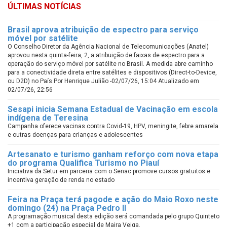
ÚLTIMAS NOTÍCIAS
Brasil aprova atribuição de espectro para serviço
móvel por satélite
O Conselho Diretor da Agência Nacional de Telecomunicações (Anatel)
aprovou nesta quinta-feira, 2, a atribuição de faixas de espectro para a
operação do serviço móvel por satélite no Brasil. A medida abre caminho
para a conectividade direta entre satélites e dispositivos (Direct-to-Device,
ou D2D) no País.Por Henrique Julião -02/07/26, 15:04 Atualizado em
02/07/26, 22:56
Sesapi inicia Semana Estadual de Vacinação em escola
indígena de Teresina
Campanha oferece vacinas contra Covid-19, HPV, meningite, febre amarela
e outras doenças para crianças e adolescentes
Artesanato e turismo ganham reforço com nova etapa
do programa Qualifica Turismo no Piauí
Iniciativa da Setur em parceria com o Senac promove cursos gratuitos e
incentiva geração de renda no estado
Feira na Praça terá pagode e ação do Maio Roxo neste
domingo (24) na Praça Pedro II
A programação musical desta edição será comandada pelo grupo Quinteto
+1 com a participação especial de Maira Veiga.