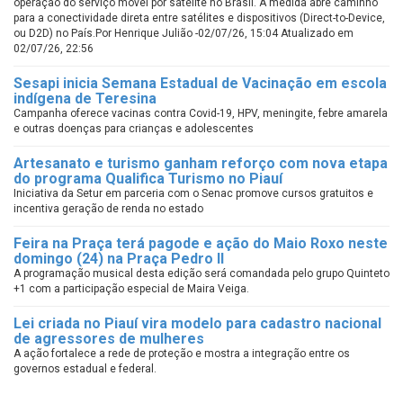
operação do serviço móvel por satélite no Brasil. A medida abre caminho
para a conectividade direta entre satélites e dispositivos (Direct-to-Device,
ou D2D) no País.Por Henrique Julião -02/07/26, 15:04 Atualizado em
02/07/26, 22:56
Sesapi inicia Semana Estadual de Vacinação em escola
indígena de Teresina
Campanha oferece vacinas contra Covid-19, HPV, meningite, febre amarela
e outras doenças para crianças e adolescentes
Artesanato e turismo ganham reforço com nova etapa
do programa Qualifica Turismo no Piauí
Iniciativa da Setur em parceria com o Senac promove cursos gratuitos e
incentiva geração de renda no estado
Feira na Praça terá pagode e ação do Maio Roxo neste
domingo (24) na Praça Pedro II
A programação musical desta edição será comandada pelo grupo Quinteto
+1 com a participação especial de Maira Veiga.
Lei criada no Piauí vira modelo para cadastro nacional
de agressores de mulheres
A ação fortalece a rede de proteção e mostra a integração entre os
governos estadual e federal.