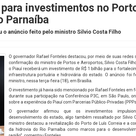
o para investimentos no Port
io Parnaíba
 anúncio feito pelo ministro Silvio Costa Filho
O governador Rafael Fonteles destacou, por meio de suas redes s
confirmação do ministro de Portos e Aeroportos, Silvio Costa Filh
o Piauí receberá um investimento de R$ 1 bilhão para o fortalec
infraestrutura portuária e hidroviária do estado. O anúncio foi f
ministro, nessa terça-feira (18), em Brasília.
O investimento já havia sido mencionado por Rafael Fonteles em f
durante sua participação na Conferência P3C, em São Paulo, on
sobre a experiência do Piauí com Parcerias Público-Privadas (PPPs
O governador afirmou que os investimentos impulsio
desenvolvimento do estado, algo também ressaltado por Silvio C
ministro destacou a revitalização do Porto de Luís Correia e a c
da hidrovia do Rio Parnaíba como marcos para o desenvolvi
região”, comentou Fonteles.