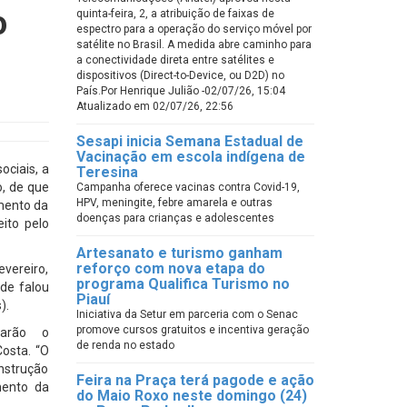
o
quinta-feira, 2, a atribuição de faixas de
espectro para a operação do serviço móvel por
satélite no Brasil. A medida abre caminho para
a conectividade direta entre satélites e
dispositivos (Direct-to-Device, ou D2D) no
País.Por Henrique Julião -02/07/26, 15:04
Atualizado em 02/07/26, 22:56
Sesapi inicia Semana Estadual de
Vacinação em escola indígena de
ociais, a
Teresina
o, de que
Campanha oferece vacinas contra Covid-19,
HPV, meningite, febre amarela e outras
imento da
doenças para crianças e adolescentes
eito pelo
Artesanato e turismo ganham
reforço com nova etapa do
evereiro,
programa Qualifica Turismo no
de falou
Piauí
).
Iniciativa da Setur em parceria com o Senac
promove cursos gratuitos e incentiva geração
narão o
de renda no estado
osta. “O
onstrução
Feira na Praça terá pagode e ação
mento da
do Maio Roxo neste domingo (24)