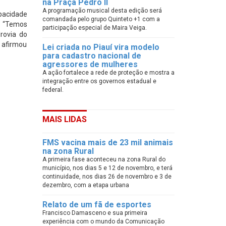
na Praça Pedro II
A programação musical desta edição será
pacidade
comandada pelo grupo Quinteto +1 com a
 “Temos
participação especial de Maira Veiga.
rovia do
 afirmou
Lei criada no Piauí vira modelo
para cadastro nacional de
agressores de mulheres
A ação fortalece a rede de proteção e mostra a
integração entre os governos estadual e
federal.
MAIS LIDAS
FMS vacina mais de 23 mil animais
na zona Rural
A primeira fase aconteceu na zona Rural do
município, nos dias 5 e 12 de novembro, e terá
continuidade, nos dias 26 de novembro e 3 de
dezembro, com a etapa urbana
Relato de um fã de esportes
Francisco Damasceno e sua primeira
experiência com o mundo da Comunicação