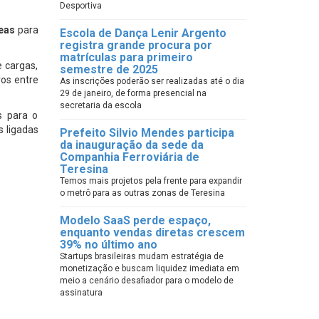
Desportiva
eas
para
Escola de Dança Lenir Argento
registra grande procura por
matrículas para primeiro
e cargas,
semestre de 2025
ros entre
As inscrições poderão ser realizadas até o dia
29 de janeiro, de forma presencial na
secretaria da escola
s para o
s ligadas
Prefeito Silvio Mendes participa
da inauguração da sede da
Companhia Ferroviária de
Teresina
Temos mais projetos pela frente para expandir
o metrô para as outras zonas de Teresina
Modelo SaaS perde espaço,
enquanto vendas diretas crescem
39% no último ano
Startups brasileiras mudam estratégia de
monetização e buscam liquidez imediata em
meio a cenário desafiador para o modelo de
assinatura