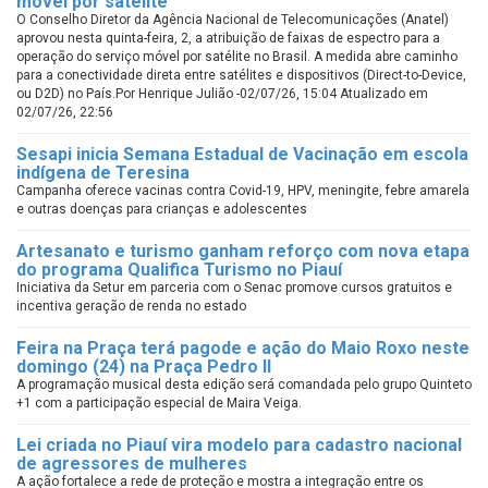
móvel por satélite
O Conselho Diretor da Agência Nacional de Telecomunicações (Anatel)
aprovou nesta quinta-feira, 2, a atribuição de faixas de espectro para a
operação do serviço móvel por satélite no Brasil. A medida abre caminho
para a conectividade direta entre satélites e dispositivos (Direct-to-Device,
ou D2D) no País.Por Henrique Julião -02/07/26, 15:04 Atualizado em
02/07/26, 22:56
Sesapi inicia Semana Estadual de Vacinação em escola
indígena de Teresina
Campanha oferece vacinas contra Covid-19, HPV, meningite, febre amarela
e outras doenças para crianças e adolescentes
Artesanato e turismo ganham reforço com nova etapa
do programa Qualifica Turismo no Piauí
Iniciativa da Setur em parceria com o Senac promove cursos gratuitos e
incentiva geração de renda no estado
Feira na Praça terá pagode e ação do Maio Roxo neste
domingo (24) na Praça Pedro II
A programação musical desta edição será comandada pelo grupo Quinteto
+1 com a participação especial de Maira Veiga.
Lei criada no Piauí vira modelo para cadastro nacional
de agressores de mulheres
A ação fortalece a rede de proteção e mostra a integração entre os