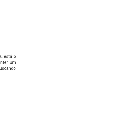
s, está o
anter um
buscando