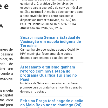
e e
quinta-feira, 2, a atribuição de faixas de
espectro para a operação do serviço móvel por
satélite no Brasil. A medida abre caminho para
a conectividade direta entre satélites e
dispositivos (Direct-to-Device, ou D2D) no
País.Por Henrique Julião -02/07/26, 15:04
e,
Atualizado em 02/07/26, 22:56
Sesapi inicia Semana Estadual de
Vacinação em escola indígena de
Teresina
úmero de
Campanha oferece vacinas contra Covid-19,
HPV, meningite, febre amarela e outras
, passam
doenças para crianças e adolescentes
idor, do
onda de
Artesanato e turismo ganham
ntém um
reforço com nova etapa do
ecendo a
programa Qualifica Turismo no
negócios
Piauí
Iniciativa da Setur em parceria com o Senac
promove cursos gratuitos e incentiva geração
isangela
de renda no estado
a capital
itas com
Feira na Praça terá pagode e ação
do Maio Roxo neste domingo (24)
 até para