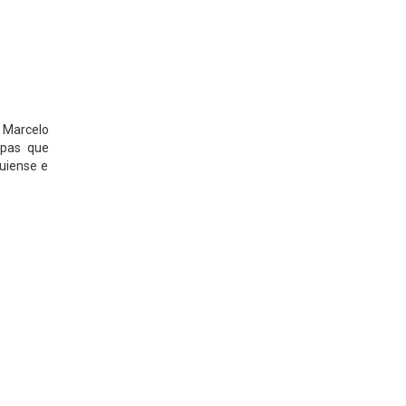
 Marcelo
mpas que
auiense e