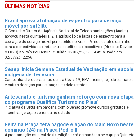
ÚLTIMAS NOTÍCIAS
Brasil aprova atribuição de espectro para serviço
móvel por satélite
O Conselho Diretor da Agência Nacional de Telecomunicações (Anatel)
aprovou nesta quinta-feira, 2, a atribuição de faixas de espectro para a
operação do serviço móvel por satélite no Brasil. A medida abre caminho
para a conectividade direta entre satélites e dispositivos (Direct-to-Device,
ou D2D) no País.Por Henrique Julião -02/07/26, 15:04 Atualizado em
02/07/26, 22:56
Sesapi inicia Semana Estadual de Vacinação em escola
indígena de Teresina
Campanha oferece vacinas contra Covid-19, HPV, meningite, febre amarela
e outras doenças para crianças e adolescentes
Artesanato e turismo ganham reforço com nova etapa
do programa Qualifica Turismo no Piauí
Iniciativa da Setur em parceria com o Senac promove cursos gratuitos e
incentiva geração de renda no estado
Feira na Praça terá pagode e ação do Maio Roxo neste
domingo (24) na Praça Pedro II
A programação musical desta edição será comandada pelo grupo Quinteto