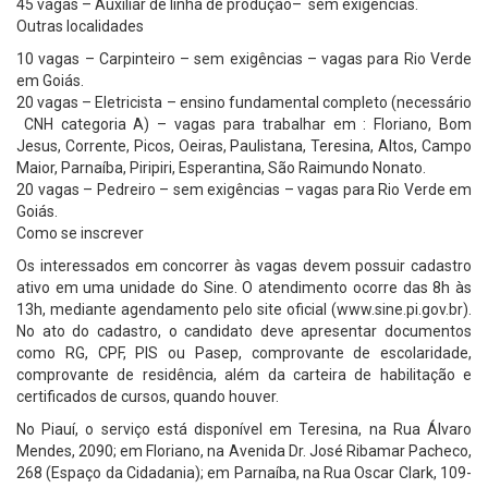
45 vagas – Auxiliar de linha de produção– sem exigências.
Outras localidades
10 vagas – Carpinteiro – sem exigências – vagas para Rio Verde
em Goiás.
20 vagas – Eletricista – ensino fundamental completo (necessário
CNH categoria A) – vagas para trabalhar em : Floriano, Bom
Jesus, Corrente, Picos, Oeiras, Paulistana, Teresina, Altos, Campo
Maior, Parnaíba, Piripiri, Esperantina, São Raimundo Nonato.
20 vagas – Pedreiro – sem exigências – vagas para Rio Verde em
Goiás.
Como se inscrever
Os interessados em concorrer às vagas devem possuir cadastro
ativo em uma unidade do Sine. O atendimento ocorre das 8h às
13h, mediante agendamento pelo site oficial (www.sine.pi.gov.br).
No ato do cadastro, o candidato deve apresentar documentos
como RG, CPF, PIS ou Pasep, comprovante de escolaridade,
comprovante de residência, além da carteira de habilitação e
certificados de cursos, quando houver.
No Piauí, o serviço está disponível em Teresina, na Rua Álvaro
Mendes, 2090; em Floriano, na Avenida Dr. José Ribamar Pacheco,
268 (Espaço da Cidadania); em Parnaíba, na Rua Oscar Clark, 109-