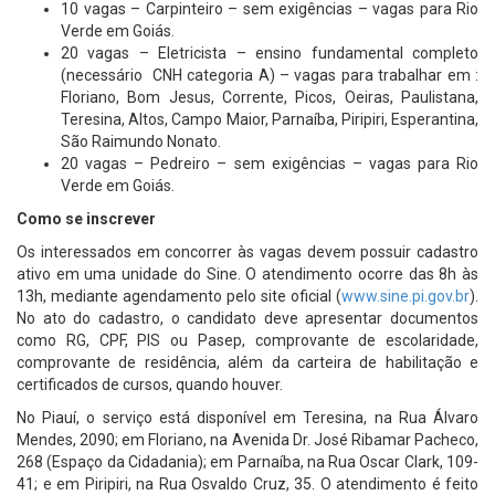
10 vagas – Carpinteiro – sem exigências – vagas para Rio
Verde em Goiás.
20 vagas – Eletricista – ensino fundamental completo
(necessário CNH categoria A) – vagas para trabalhar em :
Floriano, Bom Jesus, Corrente, Picos, Oeiras, Paulistana,
Teresina, Altos, Campo Maior, Parnaíba, Piripiri, Esperantina,
São Raimundo Nonato.
20 vagas – Pedreiro – sem exigências – vagas para Rio
Verde em Goiás.
Como se inscrever
Os interessados em concorrer às vagas devem possuir cadastro
ativo em uma unidade do Sine. O atendimento ocorre das 8h às
13h, mediante agendamento pelo site oficial (
www.sine.pi.gov.br
).
No ato do cadastro, o candidato deve apresentar documentos
como RG, CPF, PIS ou Pasep, comprovante de escolaridade,
comprovante de residência, além da carteira de habilitação e
certificados de cursos, quando houver.
No Piauí, o serviço está disponível em Teresina, na Rua Álvaro
Mendes, 2090; em Floriano, na Avenida Dr. José Ribamar Pacheco,
268 (Espaço da Cidadania); em Parnaíba, na Rua Oscar Clark, 109-
41; e em Piripiri, na Rua Osvaldo Cruz, 35. O atendimento é feito