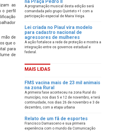
na Praça Pedro II
lizam as
A programação musical desta edição será
o perfil
comandada pelo grupo Quinteto +1 com a
participação especial de Maira Veiga.
ificação
abalhador
Lei criada no Piauí vira modelo
para cadastro nacional de
agressores de mulheres
de mão de
A ação fortalece a rede de proteção e mostra a
gos que o
integração entre os governos estadual e
tal para
federal.
olume de
MAIS LIDAS
FMS vacina mais de 23 mil animais
na zona Rural
A primeira fase aconteceu na zona Rural do
município, nos dias 5 e 12 de novembro, e terá
continuidade, nos dias 26 de novembro e 3 de
dezembro, com a etapa urbana
Relato de um fã de esportes
Francisco Damasceno e sua primeira
experiência com o mundo da Comunicação