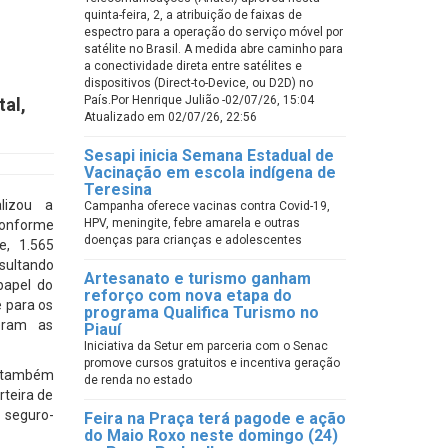
quinta-feira, 2, a atribuição de faixas de
espectro para a operação do serviço móvel por
satélite no Brasil. A medida abre caminho para
a conectividade direta entre satélites e
dispositivos (Direct-to-Device, ou D2D) no
País.Por Henrique Julião -02/07/26, 15:04
tal,
Atualizado em 02/07/26, 22:56
Sesapi inicia Semana Estadual de
Vacinação em escola indígena de
Teresina
lizou a
Campanha oferece vacinas contra Covid-19,
HPV, meningite, febre amarela e outras
conforme
doenças para crianças e adolescentes
e, 1.565
sultando
Artesanato e turismo ganham
papel do
reforço com nova etapa do
 para os
programa Qualifica Turismo no
deram as
Piauí
Iniciativa da Setur em parceria com o Senac
promove cursos gratuitos e incentiva geração
I também
de renda no estado
rteira de
 seguro-
Feira na Praça terá pagode e ação
do Maio Roxo neste domingo (24)