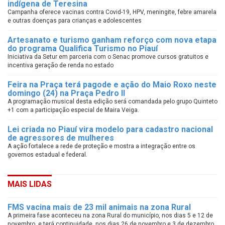
indígena de Teresina
Campanha oferece vacinas contra Covid-19, HPV, meningite, febre amarela
e outras doenças para crianças e adolescentes
Artesanato e turismo ganham reforço com nova etapa
do programa Qualifica Turismo no Piauí
Iniciativa da Setur em parceria com o Senac promove cursos gratuitos e
incentiva geração de renda no estado
Feira na Praça terá pagode e ação do Maio Roxo neste
domingo (24) na Praça Pedro II
A programação musical desta edição será comandada pelo grupo Quinteto
+1 com a participação especial de Maira Veiga.
Lei criada no Piauí vira modelo para cadastro nacional
de agressores de mulheres
A ação fortalece a rede de proteção e mostra a integração entre os
governos estadual e federal.
MAIS LIDAS
FMS vacina mais de 23 mil animais na zona Rural
A primeira fase aconteceu na zona Rural do município, nos dias 5 e 12 de
novembro, e terá continuidade, nos dias 26 de novembro e 3 de dezembro,