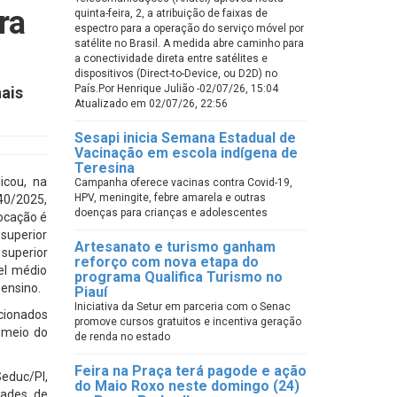
ra
quinta-feira, 2, a atribuição de faixas de
espectro para a operação do serviço móvel por
satélite no Brasil. A medida abre caminho para
a conectividade direta entre satélites e
dispositivos (Direct-to-Device, ou D2D) no
País.Por Henrique Julião -02/07/26, 15:04
ais
Atualizado em 02/07/26, 22:56
Sesapi inicia Semana Estadual de
Vacinação em escola indígena de
Teresina
icou, na
Campanha oferece vacinas contra Covid-19,
HPV, meningite, febre amarela e outras
40/2025,
doenças para crianças e adolescentes
vocação é
superior
Artesanato e turismo ganham
superior
reforço com nova etapa do
el médio
programa Qualifica Turismo no
 ensino.
Piauí
Iniciativa da Setur em parceria com o Senac
ecionados
promove cursos gratuitos e incentiva geração
 meio do
de renda no estado
Feira na Praça terá pagode e ação
educ/PI,
do Maio Roxo neste domingo (24)
dades de