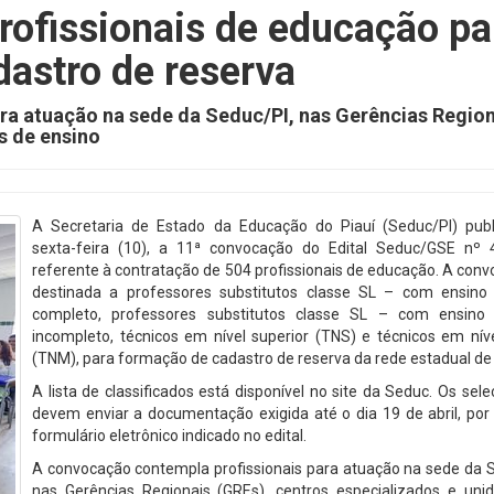
ofissionais de educação pa
astro de reserva
ra atuação na sede da Seduc/PI, nas Gerências Region
s de ensino
A Secretaria de Estado da Educação do Piauí (Seduc/PI) publ
sexta-feira (10), a 11ª convocação do Edital Seduc/GSE nº 
referente à contratação de 504 profissionais de educação. A con
destinada a professores substitutos classe SL – com ensino 
completo, professores substitutos classe SL – com ensino 
incompleto, técnicos em nível superior (TNS) e técnicos em nív
(TNM), para formação de cadastro de reserva da rede estadual de
A lista de classificados está disponível no site da Seduc. Os sel
devem enviar a documentação exigida até o dia 19 de abril, por
formulário eletrônico indicado no edital.
A convocação contempla profissionais para atuação na sede da S
nas Gerências Regionais (GREs), centros especializados e uni