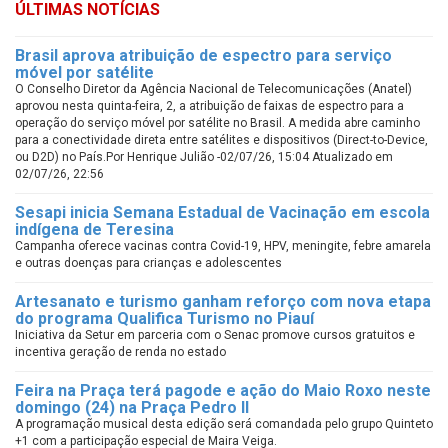
ÚLTIMAS NOTÍCIAS
Brasil aprova atribuição de espectro para serviço
móvel por satélite
O Conselho Diretor da Agência Nacional de Telecomunicações (Anatel)
aprovou nesta quinta-feira, 2, a atribuição de faixas de espectro para a
operação do serviço móvel por satélite no Brasil. A medida abre caminho
para a conectividade direta entre satélites e dispositivos (Direct-to-Device,
ou D2D) no País.Por Henrique Julião -02/07/26, 15:04 Atualizado em
02/07/26, 22:56
Sesapi inicia Semana Estadual de Vacinação em escola
indígena de Teresina
Campanha oferece vacinas contra Covid-19, HPV, meningite, febre amarela
e outras doenças para crianças e adolescentes
Artesanato e turismo ganham reforço com nova etapa
do programa Qualifica Turismo no Piauí
Iniciativa da Setur em parceria com o Senac promove cursos gratuitos e
incentiva geração de renda no estado
Feira na Praça terá pagode e ação do Maio Roxo neste
domingo (24) na Praça Pedro II
A programação musical desta edição será comandada pelo grupo Quinteto
+1 com a participação especial de Maira Veiga.