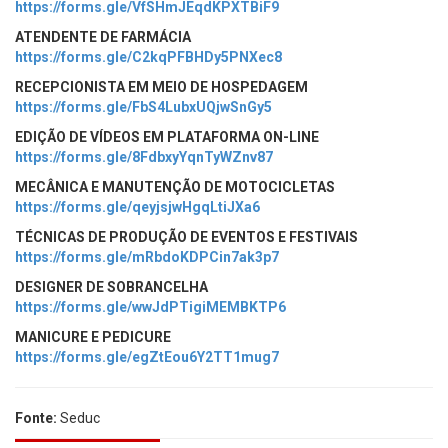
https://forms.gle/VfSHmJEqdKPXTBiF9
ATENDENTE DE FARMÁCIA
https://forms.gle/C2kqPFBHDy5PNXec8
RECEPCIONISTA EM MEIO DE HOSPEDAGEM
https://forms.gle/FbS4LubxUQjwSnGy5
EDIÇÃO DE VÍDEOS EM PLATAFORMA ON-LINE
https://forms.gle/8FdbxyYqnTyWZnv87
MECÂNICA E MANUTENÇÃO DE MOTOCICLETAS
https://forms.gle/qeyjsjwHgqLtiJXa6
TÉCNICAS DE PRODUÇÃO DE EVENTOS E FESTIVAIS
https://forms.gle/mRbdoKDPCin7ak3p7
DESIGNER DE SOBRANCELHA
https://forms.gle/wwJdPTigiMEMBKTP6
MANICURE E PEDICURE
https://forms.gle/egZtEou6Y2TT1mug7
Fonte:
Seduc