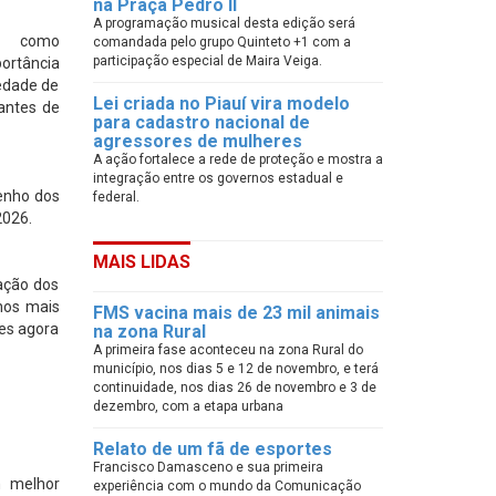
na Praça Pedro II
A programação musical desta edição será
ão como
comandada pelo grupo Quinteto +1 com a
participação especial de Maira Veiga.
ortância
iedade de
Lei criada no Piauí vira modelo
antes de
para cadastro nacional de
agressores de mulheres
A ação fortalece a rede de proteção e mostra a
integração entre os governos estadual e
penho dos
federal.
2026.
MAIS LIDAS
ação dos
nos mais
FMS vacina mais de 23 mil animais
es agora
na zona Rural
A primeira fase aconteceu na zona Rural do
município, nos dias 5 e 12 de novembro, e terá
continuidade, nos dias 26 de novembro e 3 de
dezembro, com a etapa urbana
Relato de um fã de esportes
Francisco Damasceno e sua primeira
m melhor
experiência com o mundo da Comunicação