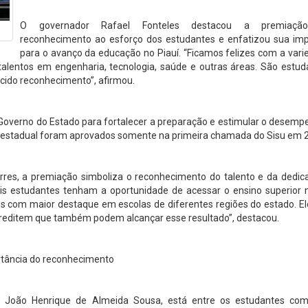
O governador Rafael Fonteles destacou a premiaç
reconhecimento ao esforço dos estudantes e enfatizou sua imp
para o avanço da educação no Piauí. “Ficamos felizes com a var
alentos em engenharia, tecnologia, saúde e outras áreas. São estud
ido reconhecimento”, afirmou.
 Governo do Estado para fortalecer a preparação e estimular o desem
de estadual foram aprovados somente na primeira chamada do Sisu em 
rres, a premiação simboliza o reconhecimento do talento e da dedic
is estudantes tenham a oportunidade de acessar o ensino superior 
s com maior destaque em escolas de diferentes regiões do estado. El
acreditem que também podem alcançar esse resultado”, destacou.
tância do reconhecimento
ti João Henrique de Almeida Sousa, está entre os estudantes co