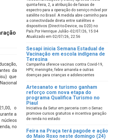
quinta-feira, 2, a atribuição de faixas de
espectro para a operação do serviço móvel por
satélite no Brasil. A medida abre caminho para
a conectividade direta entre satélites e
dispositivos (Direct-to-Device, ou D2D) no
País.Por Henrique Julião -02/07/26, 15:04
aração
Atualizado em 02/07/26, 22:56
Sesapi inicia Semana Estadual de
Vacinação em escola indígena de
Teresina
ducação,
Campanha oferece vacinas contra Covid-19,
HPV, meningite, febre amarela e outras
antes da
doenças para crianças e adolescentes
isu) que
Nacional
Artesanato e turismo ganham
reforço com nova etapa do
programa Qualifica Turismo no
Piauí
1,00, o
Iniciativa da Setur em parceria com o Senac
promove cursos gratuitos e incentiva geração
durante a
de renda no estado
 núcleos
enda, no
Feira na Praça terá pagode e ação
do Maio Roxo neste domingo (24)