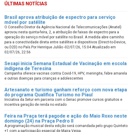
ÚLTIMAS NOTÍCIAS
Brasil aprova atribuição de espectro para serviço
móvel por satélite
O Conselho Diretor da Agência Nacional de Telecomunicações (Anatel)
aprovou nesta quinta-feira, 2, a atribuição de faixas de espectro para a
operação do serviço móvel por satélite no Brasil. A medida abre caminho
para a conectividade direta entre satélites e dispositivos (Direct-to-Device,
ou D2D) no País.Por Henrique Julião -02/07/26, 15:04 Atualizado em
02/07/26, 22:56
Sesapi inicia Semana Estadual de Vacinação em escola
indígena de Teresina
Campanha oferece vacinas contra Covid-19, HPV, meningite, febre amarela
e outras doenças para crianças e adolescentes
Artesanato e turismo ganham reforço com nova etapa
do programa Qualifica Turismo no Piauí
Iniciativa da Setur em parceria com o Senac promove cursos gratuitos e
incentiva geração de renda no estado
Feira na Praça terá pagode e ação do Maio Roxo neste
domingo (24) na Praça Pedro II
A programação musical desta edição será comandada pelo grupo Quinteto
+1 com a participação especial de Maira Veiga.