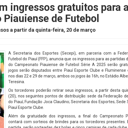
m ingressos gratuitos para 
 Piauiense de Futebol
sos a partir da quinta-feira, 20 de março
A Secretaria dos Esportes (Secepi), em parceria com a Fede
Futebol do Piauí (FFP), anuncia que os ingressos para as partidas d
do Campeonato Piauiense de Futebol Série A 2025 serão gratu
jogos serão disputados entre Piauí Esporte Clube e Fluminense 
nos dias 22 e 29 de março, ambos os jogos às 16h, no Estádio Alb
Teresina.
Os torcedores poderão retirar seus ingressos, a partir desta qui
(20), nos seguintes pontos de distribuição: sede da Federação d
do Piauí; Fundação Joca Claudino; Secretaria dos Esportes; Sede 
Piauí Esporte Clube.
Além da gratuidade dos ingressos, a final do Campeonato P
contará com sorteios de brindes para os torcedores presentes.
partida, serão sorteadas dez bolas e cinco camisas de cada clube f