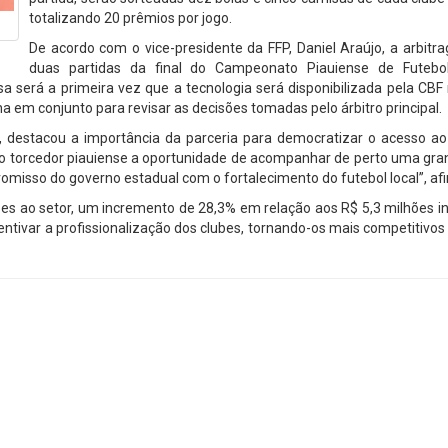
totalizando 20 prêmios por jogo.
De acordo com o vice-presidente da FFP, Daniel Araújo, a arbit
duas partidas da final do Campeonato Piauiense de Futebo
sa será a primeira vez que a tecnologia será disponibilizada pela CBF 
 em conjunto para revisar as decisões tomadas pelo árbitro principal.
, destacou a importância da parceria para democratizar o acesso ao 
 ao torcedor piauiense a oportunidade de acompanhar de perto uma gran
romisso do governo estadual com o fortalecimento do futebol local”, af
ões ao setor, um incremento de 28,3% em relação aos R$ 5,3 milhões i
centivar a profissionalização dos clubes, tornando-os mais competitivos