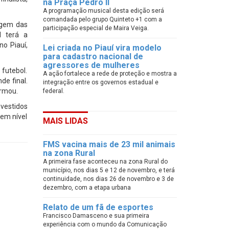
na Praça Pedro II
A programação musical desta edição será
comandada pelo grupo Quinteto +1 com a
ragem das
participação especial de Maira Veiga.
l terá a
no Piauí,
Lei criada no Piauí vira modelo
para cadastro nacional de
agressores de mulheres
futebol.
A ação fortalece a rede de proteção e mostra a
de final.
integração entre os governos estadual e
irmou.
federal.
nvestidos
 em nível
MAIS LIDAS
FMS vacina mais de 23 mil animais
na zona Rural
A primeira fase aconteceu na zona Rural do
município, nos dias 5 e 12 de novembro, e terá
continuidade, nos dias 26 de novembro e 3 de
dezembro, com a etapa urbana
Relato de um fã de esportes
Francisco Damasceno e sua primeira
experiência com o mundo da Comunicação