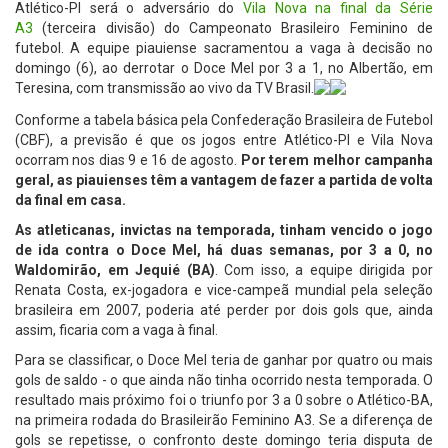
Atlético-PI será o adversário do
Vila Nova na final da Série
A3
(terceira divisão) do Campeonato Brasileiro Feminino de
futebol. A equipe piauiense sacramentou a vaga à decisão no
domingo (6), ao derrotar o Doce Mel por 3 a 1, no Albertão, em
Teresina, com transmissão ao vivo da TV Brasil.
Conforme a tabela básica pela Confederação Brasileira de Futebol
(CBF), a previsão é que os jogos entre Atlético-PI e Vila Nova
ocorram nos dias 9 e 16 de agosto.
Por terem melhor campanha
geral, as piauienses têm a vantagem de fazer a partida de volta
da final em casa.
As atleticanas, invictas na temporada, tinham vencido o jogo
de ida contra o Doce Mel, há duas semanas, por 3 a 0, no
Waldomirão, em Jequié (BA)
. Com isso, a equipe dirigida por
Renata Costa, ex-jogadora e vice-campeã mundial pela seleção
brasileira em 2007, poderia até perder por dois gols que, ainda
assim, ficaria com a vaga à final.
Para se classificar, o Doce Mel teria de ganhar por quatro ou mais
gols de saldo - o que ainda não tinha ocorrido nesta temporada. O
resultado mais próximo foi o triunfo por 3 a 0 sobre o Atlético-BA,
na primeira rodada do Brasileirão Feminino A3. Se a diferença de
gols se repetisse, o confronto deste domingo teria disputa de