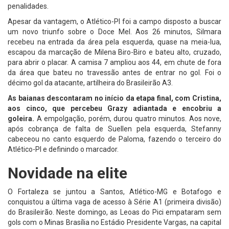
penalidades.
Apesar da vantagem, o Atlético-PI foi a campo disposto a buscar
um novo triunfo sobre o Doce Mel. Aos 26 minutos, Silmara
recebeu na entrada da área pela esquerda, quase na meia-lua,
escapou da marcação de Milena Biro-Biro e bateu alto, cruzado,
para abrir o placar. A camisa 7 ampliou aos 44, em chute de fora
da área que bateu no travessão antes de entrar no gol. Foi o
décimo gol da atacante, artilheira do Brasileirão A3.
As baianas descontaram no início da etapa final, com Cristina,
aos cinco, que percebeu Grazy adiantada e encobriu a
goleira.
A empolgação, porém, durou quatro minutos. Aos nove,
após cobrança de falta de Suellen pela esquerda, Stefanny
cabeceou no canto esquerdo de Paloma, fazendo o terceiro do
Atlético-PI e definindo o marcador.
Novidade na elite
O Fortaleza se juntou a Santos, Atlético-MG e Botafogo e
conquistou a última vaga de acesso à Série A1 (primeira divisão)
do Brasileirão. Neste domingo, as Leoas do Pici empataram sem
gols com o Minas Brasília no Estádio Presidente Vargas, na capital