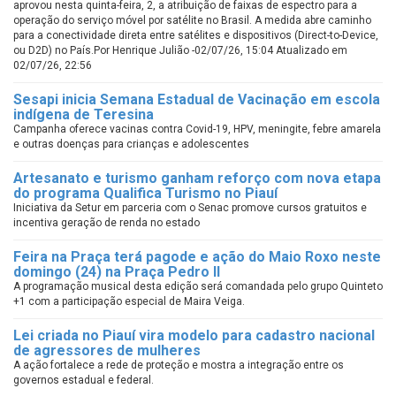
aprovou nesta quinta-feira, 2, a atribuição de faixas de espectro para a
operação do serviço móvel por satélite no Brasil. A medida abre caminho
para a conectividade direta entre satélites e dispositivos (Direct-to-Device,
ou D2D) no País.Por Henrique Julião -02/07/26, 15:04 Atualizado em
02/07/26, 22:56
Sesapi inicia Semana Estadual de Vacinação em escola
indígena de Teresina
Campanha oferece vacinas contra Covid-19, HPV, meningite, febre amarela
e outras doenças para crianças e adolescentes
Artesanato e turismo ganham reforço com nova etapa
do programa Qualifica Turismo no Piauí
Iniciativa da Setur em parceria com o Senac promove cursos gratuitos e
incentiva geração de renda no estado
Feira na Praça terá pagode e ação do Maio Roxo neste
domingo (24) na Praça Pedro II
A programação musical desta edição será comandada pelo grupo Quinteto
+1 com a participação especial de Maira Veiga.
Lei criada no Piauí vira modelo para cadastro nacional
de agressores de mulheres
A ação fortalece a rede de proteção e mostra a integração entre os
governos estadual e federal.