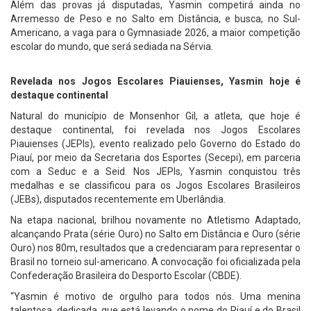
Além das provas já disputadas, Yasmin competirá ainda no
Arremesso de Peso e no Salto em Distância, e busca, no Sul-
Americano, a vaga para o Gymnasiade 2026, a maior competição
escolar do mundo, que será sediada na Sérvia.
Revelada nos Jogos Escolares Piauienses, Yasmin hoje é
destaque continental
Natural do município de Monsenhor Gil, a atleta, que hoje é
destaque continental, foi revelada nos Jogos Escolares
Piauienses (JEPIs), evento realizado pelo Governo do Estado do
Piauí, por meio da Secretaria dos Esportes (Secepi), em parceria
com a Seduc e a Seid. Nos JEPIs, Yasmin conquistou três
medalhas e se classificou para os Jogos Escolares Brasileiros
(JEBs), disputados recentemente em Uberlândia.
Na etapa nacional, brilhou novamente no Atletismo Adaptado,
alcançando Prata (série Ouro) no Salto em Distância e Ouro (série
Ouro) nos 80m, resultados que a credenciaram para representar o
Brasil no torneio sul-americano. A convocação foi oficializada pela
Confederação Brasileira do Desporto Escolar (CBDE).
“Yasmin é motivo de orgulho para todos nós. Uma menina
talentosa, dedicada, que está levando o nome do Piauí e do Brasil