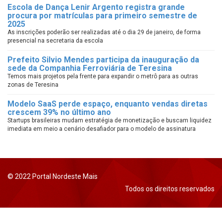
Escola de Dança Lenir Argento registra grande
procura por matrículas para primeiro semestre de
2025
As inscrições poderão ser realizadas até o dia 29 de janeiro, de forma
presencial na secretaria da escola
Prefeito Silvio Mendes participa da inauguração da
sede da Companhia Ferroviária de Teresina
Temos mais projetos pela frente para expandir o metrô para as outras
zonas de Teresina
Modelo SaaS perde espaço, enquanto vendas diretas
crescem 39% no último ano
Startups brasileiras mudam estratégia de monetização e buscam liquidez
imediata em meio a cenário desafiador para o modelo de assinatura
© 2022 Portal Nordeste Mais
Todos os direitos reservados