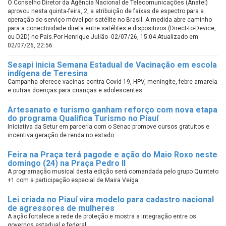
O Conselho Diretor da Agência Nacional de Telecomunicações (Anatel)
aprovou nesta quinta-feira, 2, a atribuição de faixas de espectro para a
operação do serviço móvel por satélite no Brasil. A medida abre caminho
para a conectividade direta entre satélites e dispositivos (Direct-to-Device,
ou D2D) no País.Por Henrique Julião -02/07/26, 15:04 Atualizado em
02/07/26, 22:56
Sesapi inicia Semana Estadual de Vacinação em escola
indígena de Teresina
Campanha oferece vacinas contra Covid-19, HPV, meningite, febre amarela
e outras doenças para crianças e adolescentes
Artesanato e turismo ganham reforço com nova etapa
do programa Qualifica Turismo no Piauí
Iniciativa da Setur em parceria com o Senac promove cursos gratuitos e
incentiva geração de renda no estado
Feira na Praça terá pagode e ação do Maio Roxo neste
domingo (24) na Praça Pedro II
A programação musical desta edição será comandada pelo grupo Quinteto
+1 com a participação especial de Maira Veiga.
Lei criada no Piauí vira modelo para cadastro nacional
de agressores de mulheres
A ação fortalece a rede de proteção e mostra a integração entre os
governos estadual e federal.