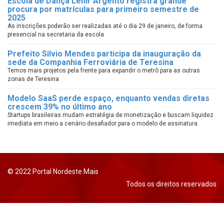
Escola de Dança Lenir Argento registra grande
procura por matrículas para primeiro semestre de
2025
As inscrições poderão ser realizadas até o dia 29 de janeiro, de forma
presencial na secretaria da escola
Prefeito Silvio Mendes participa da inauguração da
sede da Companhia Ferroviária de Teresina
Temos mais projetos pela frente para expandir o metrô para as outras
zonas de Teresina
Modelo SaaS perde espaço, enquanto vendas diretas
crescem 39% no último ano
Startups brasileiras mudam estratégia de monetização e buscam liquidez
imediata em meio a cenário desafiador para o modelo de assinatura
© 2022 Portal Nordeste Mais
Todos os direitos reservados