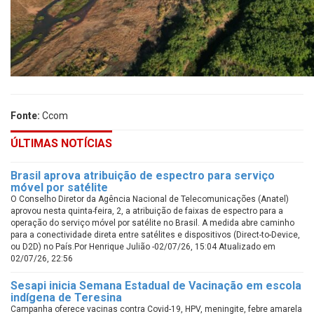
Fonte:
Ccom
ÚLTIMAS NOTÍCIAS
Brasil aprova atribuição de espectro para serviço
móvel por satélite
O Conselho Diretor da Agência Nacional de Telecomunicações (Anatel)
aprovou nesta quinta-feira, 2, a atribuição de faixas de espectro para a
operação do serviço móvel por satélite no Brasil. A medida abre caminho
para a conectividade direta entre satélites e dispositivos (Direct-to-Device,
ou D2D) no País.Por Henrique Julião -02/07/26, 15:04 Atualizado em
02/07/26, 22:56
Sesapi inicia Semana Estadual de Vacinação em escola
indígena de Teresina
Campanha oferece vacinas contra Covid-19, HPV, meningite, febre amarela