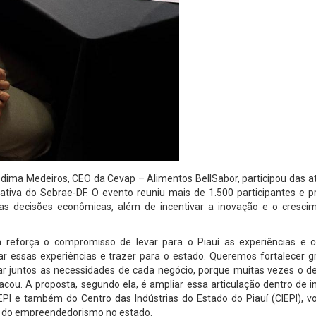
edima Medeiros, CEO da Cevap – Alimentos BellSabor, participou das a
ativa do Sebrae-DF. O evento reuniu mais de 1.500 participantes e 
as decisões econômicas, além de incentivar a inovação e o cresci
reforça o compromisso de levar para o Piauí as experiências e 
ar essas experiências e trazer para o estado. Queremos fortalecer g
r juntos as necessidades de cada negócio, porque muitas vezes o de
ou. A proposta, segundo ela, é ampliar essa articulação dentro de in
IEPI e também do Centro das Indústrias do Estado do Piauí (CIEPI), v
o do empreendedorismo no estado.