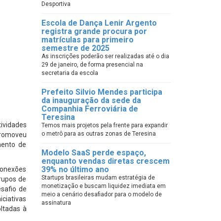
Desportiva
Escola de Dança Lenir Argento
registra grande procura por
matrículas para primeiro
semestre de 2025
As inscrições poderão ser realizadas até o dia
29 de janeiro, de forma presencial na
secretaria da escola
Prefeito Silvio Mendes participa
da inauguração da sede da
Companhia Ferroviária de
Teresina
tividades
Temos mais projetos pela frente para expandir
o metrô para as outras zonas de Teresina
promoveu
mento de
Modelo SaaS perde espaço,
enquanto vendas diretas crescem
39% no último ano
conexões
Startups brasileiras mudam estratégia de
rupos de
monetização e buscam liquidez imediata em
safio de
meio a cenário desafiador para o modelo de
iciativas
assinatura
oltadas à