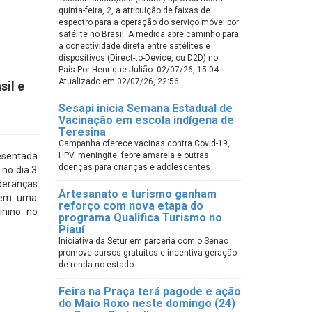
quinta-feira, 2, a atribuição de faixas de
espectro para a operação do serviço móvel por
satélite no Brasil. A medida abre caminho para
a conectividade direta entre satélites e
dispositivos (Direct-to-Device, ou D2D) no
País.Por Henrique Julião -02/07/26, 15:04
Atualizado em 02/07/26, 22:56
il e
Sesapi inicia Semana Estadual de
Vacinação em escola indígena de
Teresina
Campanha oferece vacinas contra Covid-19,
resentada
HPV, meningite, febre amarela e outras
doenças para crianças e adolescentes
no dia 3
deranças
Artesanato e turismo ganham
s em uma
reforço com nova etapa do
inino no
programa Qualifica Turismo no
Piauí
Iniciativa da Setur em parceria com o Senac
promove cursos gratuitos e incentiva geração
de renda no estado
Feira na Praça terá pagode e ação
do Maio Roxo neste domingo (24)