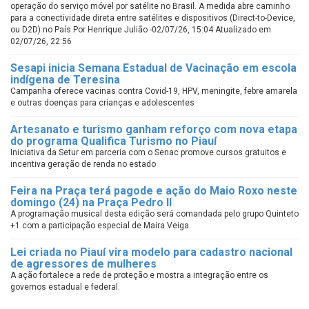
operação do serviço móvel por satélite no Brasil. A medida abre caminho
para a conectividade direta entre satélites e dispositivos (Direct-to-Device,
ou D2D) no País.Por Henrique Julião -02/07/26, 15:04 Atualizado em
02/07/26, 22:56
Sesapi inicia Semana Estadual de Vacinação em escola
indígena de Teresina
Campanha oferece vacinas contra Covid-19, HPV, meningite, febre amarela
e outras doenças para crianças e adolescentes
Artesanato e turismo ganham reforço com nova etapa
do programa Qualifica Turismo no Piauí
Iniciativa da Setur em parceria com o Senac promove cursos gratuitos e
incentiva geração de renda no estado
Feira na Praça terá pagode e ação do Maio Roxo neste
domingo (24) na Praça Pedro II
A programação musical desta edição será comandada pelo grupo Quinteto
+1 com a participação especial de Maira Veiga.
Lei criada no Piauí vira modelo para cadastro nacional
de agressores de mulheres
A ação fortalece a rede de proteção e mostra a integração entre os
governos estadual e federal.