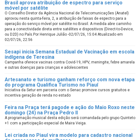
Brasil aprova atribuição de espectro para serviço
móvel por satélite
O Conselho Diretor da Agência Nacional de Telecomunicações (Anatel)
aprovou nesta quinta-feira, 2, a atribuição de faixas de espectro para a
operação do serviço móvel por satélite no Brasil. A medida abre caminho
para a conectividade direta entre satélites e dispositivos (Direct-to-Device,
ou D2D) no País.Por Henrique Julião -02/07/26, 15:04 Atualizado em
02/07/26, 22:56
Sesapi inicia Semana Estadual de Vacinação em escola
indígena de Teresina
Campanha oferece vacinas contra Covid-19, HPV, meningite, febre amarela
e outras doenças para crianças e adolescentes
Artesanato e turismo ganham reforço com nova etapa
do programa Qualifica Turismo no Piauí
Iniciativa da Setur em parceria com o Senac promove cursos gratuitos e
incentiva geração de renda no estado
Feira na Praça terá pagode e ação do Maio Roxo neste
domingo (24) na Praça Pedro II
A programação musical desta edição será comandada pelo grupo Quinteto
+1 com a participação especial de Maira Veiga.
Lei criada no Piauí vira modelo para cadastro nacional