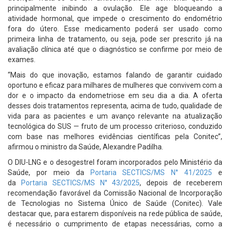
principalmente inibindo a ovulação. Ele age bloqueando a
atividade hormonal, que impede o crescimento do endométrio
fora do útero. Esse medicamento poderá ser usado como
primeira linha de tratamento, ou seja, pode ser prescrito já na
avaliação clínica até que o diagnóstico se confirme por meio de
exames.
“Mais do que inovação, estamos falando de garantir cuidado
oportuno e eficaz para milhares de mulheres que convivem com a
dor e o impacto da endometriose em seu dia a dia. A oferta
desses dois tratamentos representa, acima de tudo, qualidade de
vida para as pacientes e um avanço relevante na atualização
tecnológica do SUS — fruto de um processo criterioso, conduzido
com base nas melhores evidências científicas pela Conitec”,
afirmou o ministro da Saúde, Alexandre Padilha.
O DIU-LNG e o desogestrel foram incorporados pelo Ministério da
Saúde, por meio da
Portaria SECTICS/MS N° 41/2025
e
da
Portaria SECTICS/MS N° 43/2025
, depois de receberem
recomendação favorável da Comissão Nacional de Incorporação
de Tecnologias no Sistema Único de Saúde (Conitec). Vale
destacar que, para estarem disponíveis na rede pública de saúde,
é necessário o cumprimento de etapas necessárias, como a