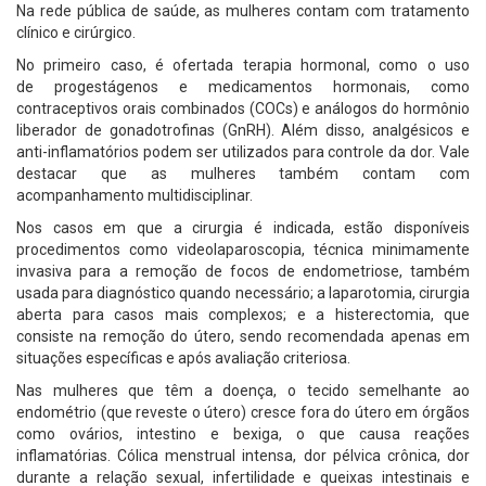
Na rede pública de saúde, as mulheres contam com tratamento
clínico e cirúrgico.
No primeiro caso, é ofertada terapia hormonal, como o uso
de progestágenos e medicamentos hormonais, como
contraceptivos orais combinados (COCs) e análogos do hormônio
liberador de gonadotrofinas (GnRH). Além disso, analgésicos e
anti-inflamatórios podem ser utilizados para controle da dor. Vale
destacar que as mulheres também contam com
acompanhamento multidisciplinar.
Nos casos em que a cirurgia é indicada, estão disponíveis
procedimentos como videolaparoscopia, técnica minimamente
invasiva para a remoção de focos de endometriose, também
usada para diagnóstico quando necessário; a laparotomia, cirurgia
aberta para casos mais complexos; e a histerectomia, que
consiste na remoção do útero, sendo recomendada apenas em
situações específicas e após avaliação criteriosa.
Nas mulheres que têm a doença, o tecido semelhante ao
endométrio (que reveste o útero) cresce fora do útero em órgãos
como ovários, intestino e bexiga, o que causa reações
inflamatórias. Cólica menstrual intensa, dor pélvica crônica, dor
durante a relação sexual, infertilidade e queixas intestinais e