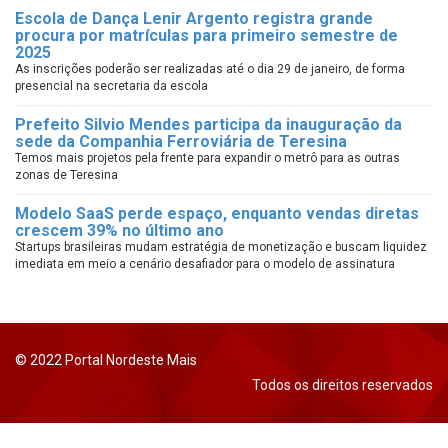
Escola de Dança Lenir Argento registra grande
procura por matrículas para primeiro semestre de
2025
As inscrições poderão ser realizadas até o dia 29 de janeiro, de forma
presencial na secretaria da escola
Prefeito Silvio Mendes participa da inauguração da
sede da Companhia Ferroviária de Teresina
Temos mais projetos pela frente para expandir o metrô para as outras
zonas de Teresina
Modelo SaaS perde espaço, enquanto vendas diretas
crescem 39% no último ano
Startups brasileiras mudam estratégia de monetização e buscam liquidez
imediata em meio a cenário desafiador para o modelo de assinatura
© 2022 Portal Nordeste Mais
Todos os direitos reservados