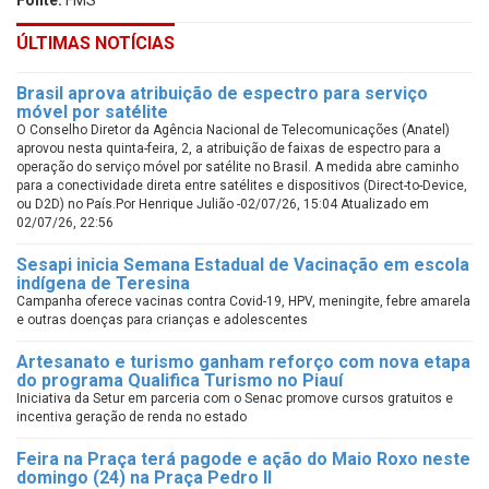
Fonte:
FMS
ÚLTIMAS NOTÍCIAS
Brasil aprova atribuição de espectro para serviço
móvel por satélite
O Conselho Diretor da Agência Nacional de Telecomunicações (Anatel)
aprovou nesta quinta-feira, 2, a atribuição de faixas de espectro para a
operação do serviço móvel por satélite no Brasil. A medida abre caminho
para a conectividade direta entre satélites e dispositivos (Direct-to-Device,
ou D2D) no País.Por Henrique Julião -02/07/26, 15:04 Atualizado em
02/07/26, 22:56
Sesapi inicia Semana Estadual de Vacinação em escola
indígena de Teresina
Campanha oferece vacinas contra Covid-19, HPV, meningite, febre amarela
e outras doenças para crianças e adolescentes
Artesanato e turismo ganham reforço com nova etapa
do programa Qualifica Turismo no Piauí
Iniciativa da Setur em parceria com o Senac promove cursos gratuitos e
incentiva geração de renda no estado
Feira na Praça terá pagode e ação do Maio Roxo neste
domingo (24) na Praça Pedro II