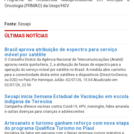
Oncologia (PRMAO) da Uespi/HGV.
Fonte:
Sesapi
ÚLTIMAS NOTÍCIAS
Brasil aprova atribuição de espectro para serviço
móvel por satélite
O Conselho Diretor da Agência Nacional de Telecomunicações (Anatel)
aprovou nesta quinta-feira, 2, a atribuição de faixas de espectro para a
operação do serviço móvel por satélite no Brasil. A medida abre caminho
para a conectividade direta entre satélites e dispositivos (Direct-to-Device,
ou D2D) no País.Por Henrique Julião -02/07/26, 15:04 Atualizado em
02/07/26, 22:56
Sesapi inicia Semana Estadual de Vacinação em escola
indígena de Teresina
Campanha oferece vacinas contra Covid-19, HPV, meningite, febre amarela
e outras doenças para crianças e adolescentes
Artesanato e turismo ganham reforço com nova etapa
do programa Qualifica Turismo no Piauí
Iniciativa da Setur em parceria com o Senac promove cursos gratuitos e