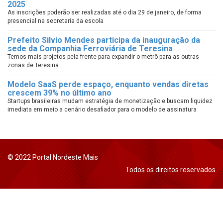
2025
As inscrições poderão ser realizadas até o dia 29 de janeiro, de forma
presencial na secretaria da escola
Prefeito Silvio Mendes participa da inauguração da
sede da Companhia Ferroviária de Teresina
Temos mais projetos pela frente para expandir o metrô para as outras
zonas de Teresina
Modelo SaaS perde espaço, enquanto vendas diretas
crescem 39% no último ano
Startups brasileiras mudam estratégia de monetização e buscam liquidez
imediata em meio a cenário desafiador para o modelo de assinatura
© 2022 Portal Nordeste Mais
Todos os direitos reservados