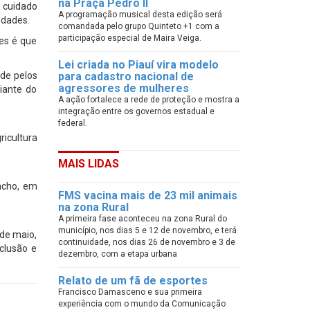
na Praça Pedro II
 cuidado
A programação musical desta edição será
edades.
comandada pelo grupo Quinteto +1 com a
participação especial de Maira Veiga.
es é que
Lei criada no Piauí vira modelo
ade pelos
para cadastro nacional de
agressores de mulheres
iante do
A ação fortalece a rede de proteção e mostra a
integração entre os governos estadual e
federal.
icultura
MAIS LIDAS
Cacho, em
FMS vacina mais de 23 mil animais
na zona Rural
A primeira fase aconteceu na zona Rural do
município, nos dias 5 e 12 de novembro, e terá
de maio,
continuidade, nos dias 26 de novembro e 3 de
nclusão e
dezembro, com a etapa urbana
Relato de um fã de esportes
Francisco Damasceno e sua primeira
experiência com o mundo da Comunicação