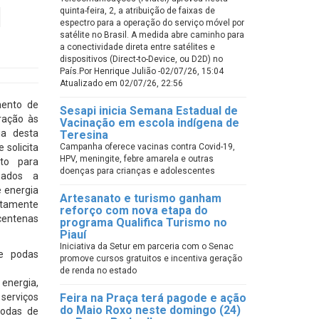
l
quinta-feira, 2, a atribuição de faixas de
espectro para a operação do serviço móvel por
satélite no Brasil. A medida abre caminho para
a conectividade direta entre satélites e
dispositivos (Direct-to-Device, ou D2D) no
País.Por Henrique Julião -02/07/26, 15:04
Atualizado em 02/07/26, 22:56
mento de
Sesapi inicia Semana Estadual de
ração às
Vacinação em escola indígena de
ia desta
Teresina
 solicita
Campanha oferece vacinas contra Covid-19,
HPV, meningite, febre amarela e outras
nto para
doenças para crianças e adolescentes
usados a
e energia
Artesanato e turismo ganham
retamente
reforço com nova etapa do
centenas
programa Qualifica Turismo no
Piauí
Iniciativa da Setur em parceria com o Senac
 e podas
promove cursos gratuitos e incentiva geração
de renda no estado
energia,
serviços
Feira na Praça terá pagode e ação
do Maio Roxo neste domingo (24)
podas de