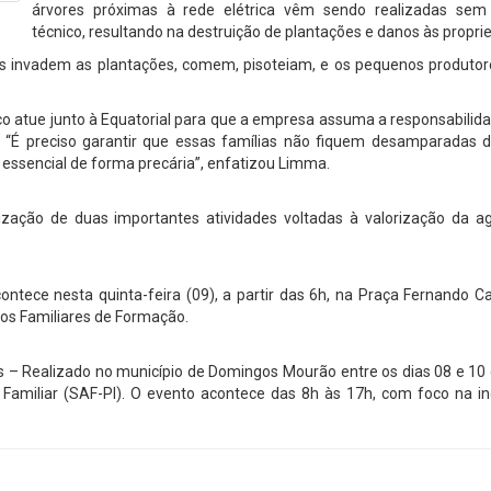
árvores próximas à rede elétrica vêm sendo realizadas sem
técnico, resultando na destruição de plantações e danos às propri
is invadem as plantações, comem, pisoteiam, e os pequenos produtor
co atue junto à Equatorial para que a empresa assuma a responsabilid
. “É preciso garantir que essas famílias não fiquem desamparadas d
essencial de forma precária”, enfatizou Limma.
zação de duas importantes atividades voltadas à valorização da agr
 Acontece nesta quinta-feira (09), a partir das 6h, na Praça Fernando 
tros Familiares de Formação.
 – Realizado no município de Domingos Mourão entre os dias 08 e 10 
a Familiar (SAF-PI). O evento acontece das 8h às 17h, com foco na i