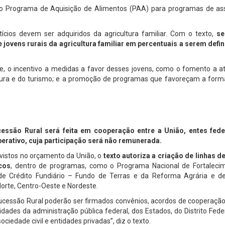
do Programa de Aquisição de Alimentos (PAA) para programas de ass
cios devem ser adquiridos da agricultura familiar. Com o texto,
se
 jovens rurais da agricultura familiar em percentuais a serem defi
de, o incentivo a medidas a favor desses jovens, como o fomento a a
tura e do turismo; e a promoção de programas que favoreçam a form
essão Rural será feita em cooperação entre a União, entes fed
berativo, cuja participação será não remunerada.
vistos no orçamento da União, o
texto autoriza a criação de linhas d
cos
, dentro de programas, como o Programa Nacional de Fortaleci
l de Crédito Fundiário – Fundo de Terras e da Reforma Agrária e d
orte, Centro-Oeste e Nordeste.
ucessão Rural poderão ser firmados convênios, acordos de cooperação
ades da administração pública federal, dos Estados, do Distrito Fede
ciedade civil e entidades privadas”, diz o texto.