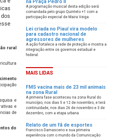
ica e
na Praça Pedro II
A programação musical desta edição será
ticas
comandada pelo grupo Quinteto +1 com a
e dos
participação especial de Maira Veiga.
desse
Lei criada no Piauí vira modelo
para cadastro nacional de
agressores de mulheres
A ação fortalece a rede de proteção e mostra a
são rural
integração entre os governos estadual e
federal.
ricultura
MAIS LIDAS
ecimento
ticipação
FMS vacina mais de 23 mil animais
na zona Rural
A primeira fase aconteceu na zona Rural do
squisa e
município, nos dias 5 e 12 de novembro, e terá
ativas e
continuidade, nos dias 26 de novembro e 3 de
âncias de
dezembro, com a etapa urbana
Relato de um fã de esportes
entos do
Francisco Damasceno e sua primeira
experiência com o mundo da Comunicação