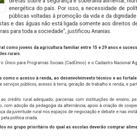
diretas sobre a segurança e soberania alimentar, hídr
energética do país. Por isso, a necessidade de polí
públicas voltadas à promoção da vida e da dignidad
stas e das águas não está ligada somente aos direitos 
is para toda a sociedade”, justificou Ananias.
ural como jovens da agricultura familiar entre 15 e 29 anos e suces
des rurais.
tro Único para Programas Sociais (CadÚnico) e o Cadastro Nacional Ag
es como o acesso à renda, ao desenvolvimento técnico e ao fortal
e serviços públicos, acesso à terra, geração de trabalho e renda, e par
ao crédito rural adequado; parcerias com instituições de ensino, pe
 com adoção da pedagogia da alternância; apoio à criação de cooper
nça da juventude rural nos espaços de negociação e debate e nas inst
pela política criada.
ídos no grupo prioritário do qual as escolas deverão comprar alim