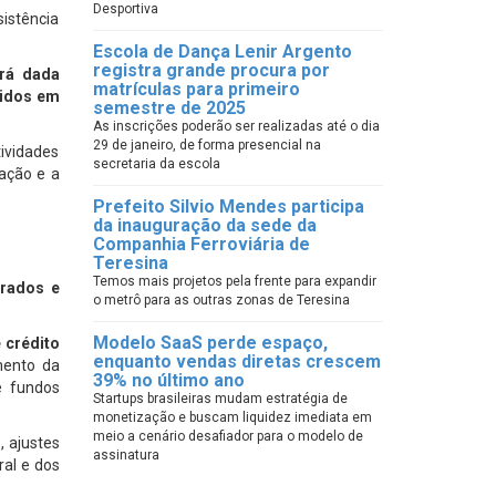
Desportiva
istência
Escola de Dança Lenir Argento
registra grande procura por
rá dada
matrículas para primeiro
nidos em
semestre de 2025
As inscrições poderão ser realizadas até o dia
29 de janeiro, de forma presencial na
tividades
secretaria da escola
ação e a
Prefeito Silvio Mendes participa
da inauguração da sede da
Companhia Ferroviária de
Teresina
Temos mais projetos pela frente para expandir
erados e
o metrô para as outras zonas de Teresina
Modelo SaaS perde espaço,
e crédito
enquanto vendas diretas crescem
mento da
39% no último ano
e fundos
Startups brasileiras mudam estratégia de
monetização e buscam liquidez imediata em
meio a cenário desafiador para o modelo de
, ajustes
assinatura
ral e dos