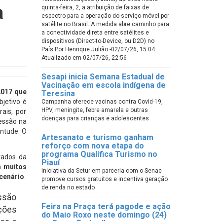
a
quinta-feira, 2, a atribuição de faixas de
espectro para a operação do serviço móvel por
satélite no Brasil. A medida abre caminho para
a conectividade direta entre satélites e
dispositivos (Direct-to-Device, ou D2D) no
País.Por Henrique Julião -02/07/26, 15:04
Atualizado em 02/07/26, 22:56
Sesapi inicia Semana Estadual de
Vacinação em escola indígena de
2017 que
Teresina
objetivo é
Campanha oferece vacinas contra Covid-19,
HPV, meningite, febre amarela e outras
ais, por
doenças para crianças e adolescentes
cessão na
entude. O
Artesanato e turismo ganham
reforço com nova etapa do
programa Qualifica Turismo no
tados da
Piauí
m muitos
Iniciativa da Setur em parceria com o Senac
 cenário
.
promove cursos gratuitos e incentiva geração
de renda no estado
ssão
Feira na Praça terá pagode e ação
ções
do Maio Roxo neste domingo (24)