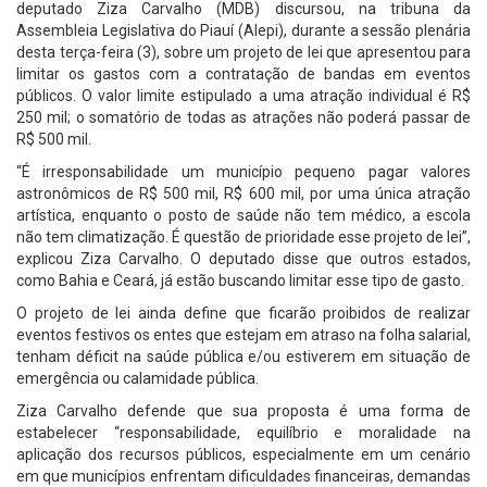
deputado Ziza Carvalho (MDB) discursou, na tribuna da
Assembleia Legislativa do Piauí (Alepi), durante a sessão plenária
desta terça-feira (3), sobre um projeto de lei que apresentou para
limitar os gastos com a contratação de bandas em eventos
públicos. O valor limite estipulado a uma atração individual é R$
250 mil; o somatório de todas as atrações não poderá passar de
R$ 500 mil.
“É irresponsabilidade um município pequeno pagar valores
astronômicos de R$ 500 mil, R$ 600 mil, por uma única atração
artística, enquanto o posto de saúde não tem médico, a escola
não tem climatização. É questão de prioridade esse projeto de lei”,
explicou Ziza Carvalho. O deputado disse que outros estados,
como Bahia e Ceará, já estão buscando limitar esse tipo de gasto.
O projeto de lei ainda define que ficarão proibidos de realizar
eventos festivos os entes que estejam em atraso na folha salarial,
tenham déficit na saúde pública e/ou estiverem em situação de
emergência ou calamidade pública.
Ziza Carvalho defende que sua proposta é uma forma de
estabelecer “responsabilidade, equilíbrio e moralidade na
aplicação dos recursos públicos, especialmente em um cenário
em que municípios enfrentam dificuldades financeiras, demandas